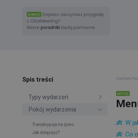
Dopiero zaczynasz przygodę
NOWOŚĆ
z ClickMeeting?
Nasze
poradniki
będą pomocne.
Spis treści
Centrum P
ARTICLE
Typy wydarzeń
Menu
Pokój wydarzenia
W ja
Transkrypcja na żywo
Jak dołączyć?
Co o