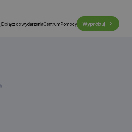
Wypróbuj
j
Dołącz do wydarzenia
Centrum Pomocy
h