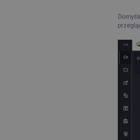
Domyśln
przeglą