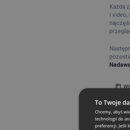
Każda z
i video,
najczęś
przeglą
Następn
pozosta
Nadawa
To Twoje da
Chcemy, abyś wie
technologii do a
preferencji. Jeśli