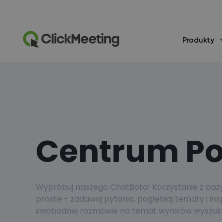
Produkty
Centrum P
Wypróbuj naszego ChatBota! Korzystanie z bazy 
proste - zadawaj pytania, pogłębiaj tematy i ins
swobodnej rozmowie na temat wyników wyszuki