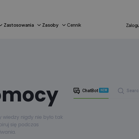
Zastosowania
Zasoby
Cennik
Zalogu
omocy
ChatBot
Searc
NEW
wiedzy nigdy nie było tak
piruj się podczas
wania.