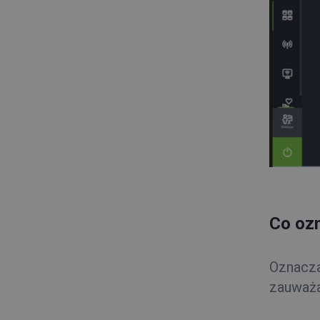
Co ozn
Oznacza
zauważa