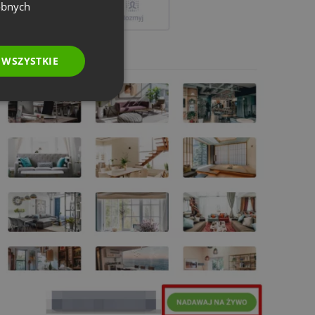
GERMAN
obnych
POLISH
RUSSIAN
 WSZYSTKIE
SPANISH
PORTUGUESE
ITALIAN