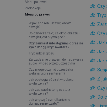
Menu po lewej
Czy 
Podpokoje
Menu po prawej
Tryb
W jaki sposób ustawić obraz i
Zarz
dźwięk?
Czy 
Co oznacza fakt, że okno obrazu i
dźwięku jest pływające?
Jak 
Czy zamiast udostępniać obraz na
żywo mogę użyć awatara?
Jak 
Tryb udziel głosu
Zarządzanie prawem do nadawania
Jak 
audio i wideo przez uczestnika
Sesj
Czy mogę uczynić uczestnika
webinaru prezenterem?
Z ja
Jak obsługiwać czat w pokoju
wydarzenia?
Czy 
Jak zapisać historię czatu z
wydarzenia?
Do c
Jak włączyć symultaniczne
tłumaczenie czatu?
List