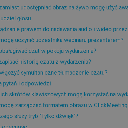
zamiast udostępniać obraz na żywo mogę użyć awa
 udziel głosu
ądzanie prawem do nadawania audio i wideo przez
mogę uczynić uczestnika webinaru prezenterem?
obsługiwać czat w pokoju wydarzenia?
zapisać historię czatu z wydarzenia?
włączyć symultaniczne tłumaczenie czatu?
a pytań i odpowiedzi
kich skrótów klawiszowych mogę korzystać na wyd
mogę zarządzać formatem obrazu w ClickMeeting
zego służy tryb "Tylko dźwięk"?
a obecności