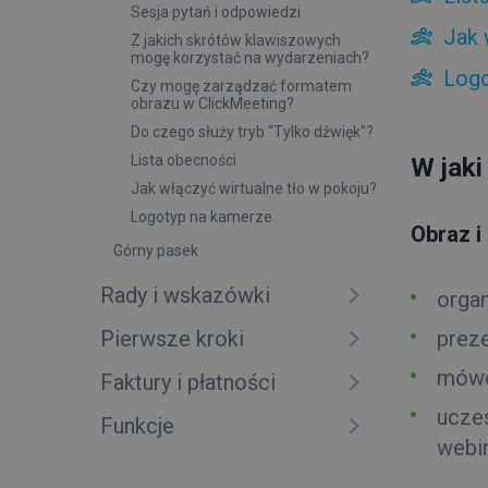
Sesja pytań i odpowiedzi
Jak 
Z jakich skrótów klawiszowych
mogę korzystać na wydarzeniach?
Logo
Czy mogę zarządzać formatem
obrazu w ClickMeeting?
Do czego służy tryb "Tylko dźwięk"?
Lista obecności
W jaki
Jak włączyć wirtualne tło w pokoju?
Logotyp na kamerze
Obraz i
Górny pasek
Rady i wskazówki
organ
Pierwsze kroki
preze
mówc
Faktury i płatności
ucze
Funkcje
webi