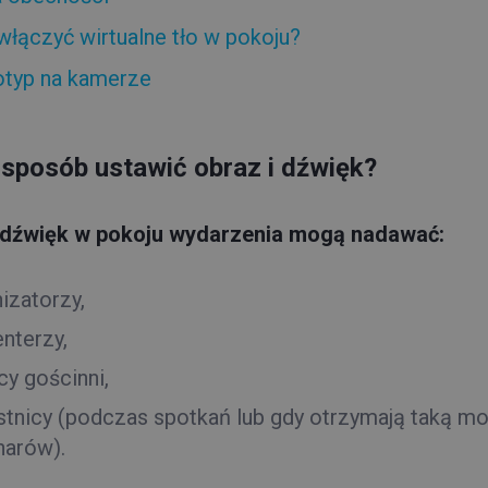
włączyć wirtualne tło w pokoju?
typ na kamerze
 sposób ustawić obraz i dźwięk?
 dźwięk w pokoju wydarzenia mogą nadawać:
izatorzy,
nterzy,
y gościnni,
stnicy (podczas spotkań lub gdy otrzymają taką m
narów).