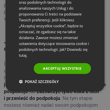
oraz podobnych technologii do
podpokoi odbywa się w głównym pokoju
analizowania naszych Usług i do
POLISH
poprzez kliknięcie odpowiedniej ikony X
proponowania Ci treści na podstawie
RUSSIAN
w menu po lewej stronie ekranu.
Twoich preferencji. Jeśli klikniesz
SPANISH
„Akceptuj wszystkie cookie”, będzie to
oznaczać, że zgadzasz się na takie
PORTUGUESE
działania. Zawsze możesz zmieniać
Jak mogę przypisywać uczestników
ITALIAN
ustawienia dotyczące stosowania cookie i
do wybranych podpokoi?
podobnych technologii. Jak? Dowiedz się
tutaj.
Dodanie uczestników do
podpokoi
może
AKCEPTUJ WSZYSTKIE
odbywać się na kilka sposobów. Przykładowo
możesz
zaznaczyć wszystkich uczestników
POKAŻ SZCZEGÓŁY
jednocześnie
,
przytrzymać i przesunąć ich do
podpokoju
lub
zaznaczyć tylko kilku z nich
i przenieść do podpokoju
. Na tym etapie
możesz również nadać swoim podpokojom