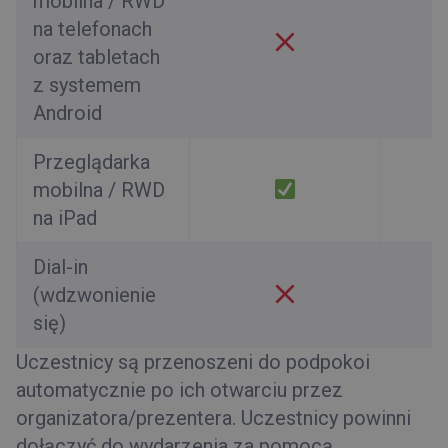
mobilna / RWD
na telefonach
oraz tabletach
z systemem
Android
Przeglądarka
mobilna / RWD
na iPad
Dial-in
(wdzwonienie
się)
Uczestnicy są przenoszeni do podpokoi
automatycznie po ich otwarciu przez
organizatora/prezentera. Uczestnicy powinni
dołączyć do wydarzenia za pomocą