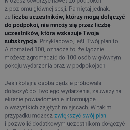
Możesz stworzyć nawet 20 podpokoi
z poziomu głównej sesji. Pamiętaj jednak,
że
liczba uczestników, którzy mogą dołączyć
do podpokoi, nie mnoży się przez liczbę
uczestników, którą wskazuje Twoja
subskrypcja
. Przykładowo, jeśli Twój plan to
Automated 100, oznacza to, że łącznie
możesz zgromadzić do 100 osób w głównym
pokoju wydarzenia oraz w podpokojach.
Jeśli kolejna osoba będzie próbowała
dołączyć do Twojego wydarzenia, zauważy na
ekranie powiadomienie informujące
o wszystkich zajętych miejscach. W takim
przypadku możesz
zwiększyć swój plan
i pozwolić dodatkowym uczestnikom dołączyć