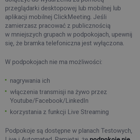
przeglądarki desktopowej lub mobilnej lub
aplikacji mobilnej ClickMeeting. Jeśli
zamierzasz pracować z publicznością
w mniejszych grupach w podpokojach, upewnij
się, że bramka telefoniczna jest wyłączona.
W podpokojach nie ma możliwości:
nagrywania ich
włączenia transmisji na żywo przez
Youtube/Facebook/LinkedIn
korzystania z funkcji Live Streaming
Podpokoje są dostępne w planach Testowych,
Live i Automated. Pamiętaj, że
podpokoje nie