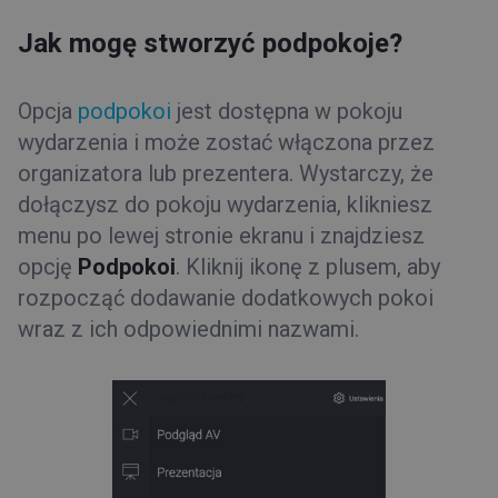
Jak mogę stworzyć podpokoje?
Opcja
podpokoi
jest dostępna w pokoju
wydarzenia i może zostać włączona przez
organizatora lub prezentera. Wystarczy, że
dołączysz do pokoju wydarzenia, klikniesz
menu po lewej stronie ekranu i znajdziesz
opcję
Podpokoi
. Kliknij ikonę z plusem, aby
rozpocząć dodawanie dodatkowych pokoi
wraz z ich odpowiednimi nazwami.