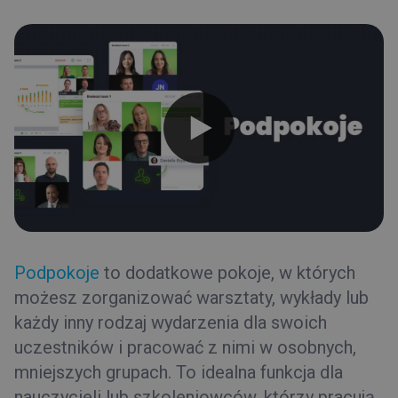
Podpokoje
to dodatkowe pokoje, w których
możesz zorganizować warsztaty, wykłady lub
każdy inny rodzaj wydarzenia dla swoich
uczestników i pracować z nimi w osobnych,
mniejszych grupach. To idealna funkcja dla
nauczycieli lub szkoleniowców, którzy pracują