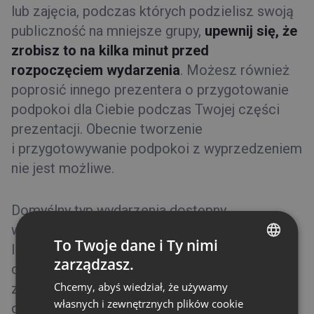
lub zajęcia, podczas których podzielisz swoją
publiczność na mniejsze grupy,
upewnij się, że
zrobisz to na kilka minut przed
rozpoczęciem wydarzenia
. Możesz również
poprosić innego prezentera o przygotowanie
podpokoi dla Ciebie podczas Twojej części
prezentacji. Obecnie tworzenie
i przygotowywanie podpokoi z wyprzedzeniem
nie jest możliwe.
Domyślny typ wydarzenia dostępny
w podpokoju to spotkanie, skąd też pochodzi
To Twoje dane i Ty nimi
limit nałożony na uczestników –
40
. Jeśli
zarządzasz.
ENGLISH
chcesz ponownie omówić pewne kwestie
Chcemy, abyś wiedział, że używamy
z całą publicznością, przenieś ją z powrotem
FRENCH
własnych i zewnętrznych plików cookie
do głównego pokoju wydarzenia. Zamknięcie
GERMAN