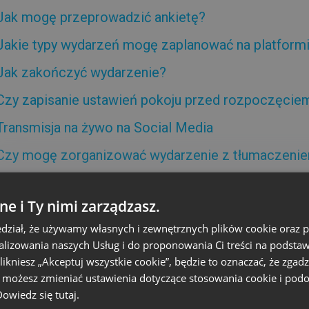
Jak mogę przeprowadzić ankietę?
Jakie typy wydarzeń mogę zaplanować na platform
Jak zakończyć wydarzenie?
Czy zapisanie ustawień pokoju przed rozpoczęcie
Transmisja na żywo na Social Media
Czy mogę zorganizować wydarzenie z tłumaczenie
ne i Ty nimi zarządzasz.
Podpokoje
dział, że używamy własnych i zewnętrznych plików cookie oraz
nalizowania naszych Usług i do proponowania Ci treści na podsta
 klikniesz „Akceptuj wszystkie cookie”, będzie to oznaczać, że zgadz
e możesz zmieniać ustawienia dotyczące stosowania cookie i pod
Czym są podpokoje i jak mogę z nich korzystać?
 Dowiedz się
tutaj.
Jak mogę stworzyć podpokoje?