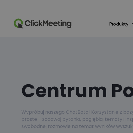
Produkty
Centrum P
Wypróbuj naszego ChatBota! Korzystanie z bazy 
proste - zadawaj pytania, pogłębiaj tematy i ins
swobodnej rozmowie na temat wyników wyszuki