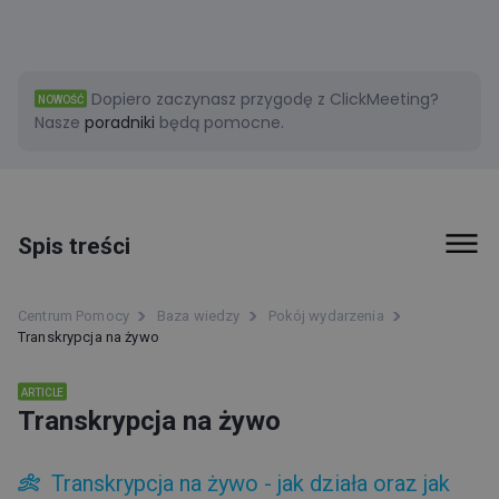
Dopiero zaczynasz przygodę z ClickMeeting?
NOWOŚĆ
Nasze
poradniki
będą pomocne.
Spis treści
Pierwsze kroki
Centrum Pomocy
Baza wiedzy
Pokój wydarzenia
Transkrypcja na żywo
Faktury i płatności
Funkcje
ARTICLE
Transkrypcja na żywo
Typy wydarzeń
Transkrypcja na żywo - jak działa oraz jak
Pokój wydarzenia