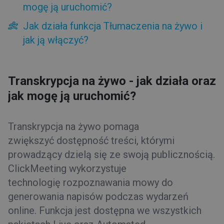
mogę ją uruchomić?
Transkrypcja na żywo
Jak działa funkcja Tłumaczenia na żywo i
jak ją włączyć?
Transkrypcja na żywo - jak działa oraz jak mogę ją
uruchomić?
Jak działa funkcja Tłumaczenia na żywo i jak ją
włączyć?
Transkrypcja na żywo - jak działa oraz
Jak dołączyć?
jak mogę ją uruchomić?
Menu po lewej
Podpokoje
Menu po prawej
Transkrypcja na żywo pomaga
Górny pasek
zwiększyć dostępność treści, którymi
prowadzący dzielą się ze swoją publicznością.
Rady i wskazówki
ClickMeeting wykorzystuje
technologię rozpoznawania mowy do
generowania napisów podczas wydarzeń
online. Funkcja jest dostępna we wszystkich