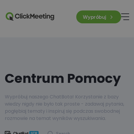
Wypróbuj
Centrum Pomocy
Wypróbuj naszego ChatBota! Korzystanie z bazy
wiedzy nigdy nie było tak proste - zadawaj pytania,
pogłębiaj tematy i inspiruj się podczas swobodnej
rozmowie na temat wyników wyszukiwania.
ChatBot
Search
NEW