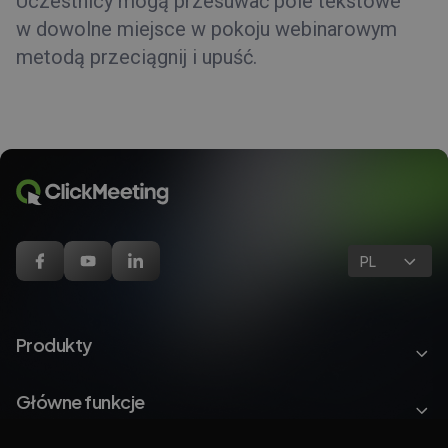
Uczestnicy mogą przesuwać pole tekstowe
w dowolne miejsce w pokoju webinarowym
metodą przeciągnij i upuść.
PL
Produkty
Główne funkcje