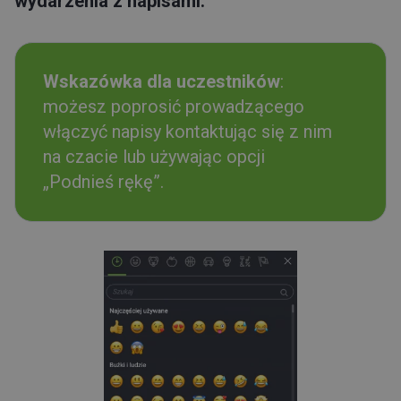
wydarzenia z napisami.
Wskazówka dla uczestników
:
możesz poprosić prowadzącego
włączyć napisy kontaktując się z nim
na czacie lub używając opcji
„Podnieś rękę”.