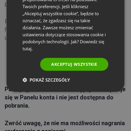
pomocą drag&drop.
RUSSIAN
Twoich preferencji. Jeśli klikniesz
SPANISH
„Akceptuj wszystkie cookie”, będzie to
oznaczać, że zgadzasz się na takie
Prowadzący może włączyć/wyłączyć podgląd
PORTUGUESE
działania. Zawsze możesz zmieniać
historii transkrypcji dla siebie oraz
ITALIAN
ustawienia dotyczące stosowania cookie i
uczestników.
podobnych technologii. Jak? Dowiedz się
tutaj.
AKCEPTUJ WSZYSTKIE
POKAŻ SZCZEGÓŁY
Pamiętaj, że historia transkrypcji nie zapisuje
się w Panelu konta i nie jest dostępna do
pobrania.
Zwróć uwagę, że n
ie ma możliwości nagrania