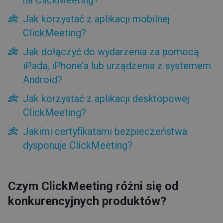
na ClickMeeting?
Rodzaje dostępu
Jak korzystać z aplikacji mobilnej
Konto testowe
ClickMeeting?
Faktury i płatności
Jak dołączyć do wydarzenia za pomocą
Funkcje
iPada, iPhone’a lub urządzenia z systemem
Android?
Typy wydarzeń
Jak korzystać z aplikacji desktopowej
Pokój wydarzenia
ClickMeeting?
Rady i wskazówki
Jakimi certyfikatami bezpieczeństwa
dysponuje ClickMeeting?
Czym ClickMeeting różni się od
konkurencyjnych produktów?