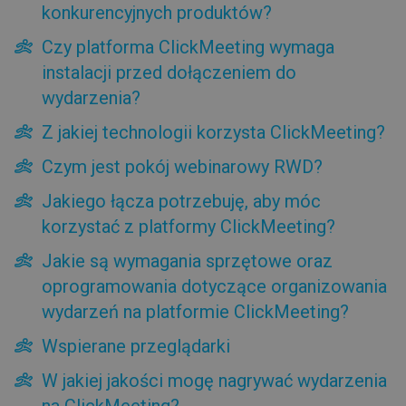
konkurencyjnych produktów?
produktów?
Czy platforma ClickMeeting wymaga instalacji przed
Czy platforma ClickMeeting wymaga
dołączeniem do wydarzenia?
instalacji przed dołączeniem do
Z jakiej technologii korzysta ClickMeeting?
wydarzenia?
Czym jest pokój webinarowy RWD?
Jakiego łącza potrzebuję, aby móc korzystać z platformy
Z jakiej technologii korzysta ClickMeeting?
ClickMeeting?
Jakie są wymagania sprzętowe oraz oprogramowania
Czym jest pokój webinarowy RWD?
dotyczące organizowania wydarzeń na platformie
ClickMeeting?
Jakiego łącza potrzebuję, aby móc
Wspierane przeglądarki
korzystać z platformy ClickMeeting?
W jakiej jakości mogę nagrywać wydarzenia na
ClickMeeting?
Jakie są wymagania sprzętowe oraz
Jak korzystać z aplikacji mobilnej ClickMeeting?
oprogramowania dotyczące organizowania
Jak dołączyć do wydarzenia za pomocą iPada, iPhone’a
wydarzeń na platformie ClickMeeting?
lub urządzenia z systemem Android?
Jak korzystać z aplikacji desktopowej ClickMeeting?
Wspierane przeglądarki
Jakimi certyfikatami bezpieczeństwa dysponuje
ClickMeeting?
W jakiej jakości mogę nagrywać wydarzenia
Ustawienia konta