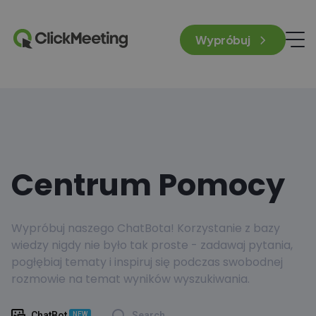
Wypróbuj
Centrum Pomocy
Wypróbuj naszego ChatBota! Korzystanie z bazy
wiedzy nigdy nie było tak proste - zadawaj pytania,
pogłębiaj tematy i inspiruj się podczas swobodnej
rozmowie na temat wyników wyszukiwania.
ChatBot
Search
NEW