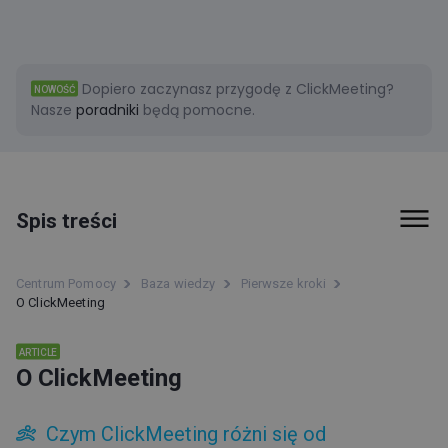
Dopiero zaczynasz przygodę z ClickMeeting?
NOWOŚĆ
Nasze
poradniki
będą pomocne.
Spis treści
Pierwsze kroki
Centrum Pomocy
Baza wiedzy
Pierwsze kroki
O ClickMeeting
ClickMeeting status
Strefa uczestnika
ARTICLE
O ClickMeeting
Jakiego wsparcia udzielamy naszym klientom?
O ClickMeeting
Czym ClickMeeting różni się od
Czym ClickMeeting różni się od konkurencyjnych