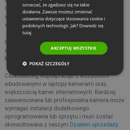
wydarzeń z jednym dodatkowym prezenterem.
oznaczać, że zgadzasz się na takie
PORTUGUESE
Oznacza to, że są dostępne dwa strumienie
działania. Zawsze możesz zmieniać
wideo (czyli dwa miejsca) dla organizatora
ITALIAN
ustawienia dotyczące stosowania cookie i
wydarzenia oraz prezentera.
podobnych technologii. Jak? Dowiedz się
tutaj.
Płatne konta pozwalają na nadawanie
AKCEPTUJ WSZYSTKIE
strumienia z 8 kamer podczas webinaru i 40
kamer podczas spotkania.
POKAŻ SZCZEGÓŁY
ClickMeeting współpracuje z wszystkimi
wbudowanymi w laptopy kamerami oraz
większością kamer internetowych. Bardziej
zaawansowana lub profesjonalna kamera może
wymagać instalacji dodatkowego
oprogramowania lub sprzętu i musi zostać
skonsultowana z naszym
Działem sprzedaży
.