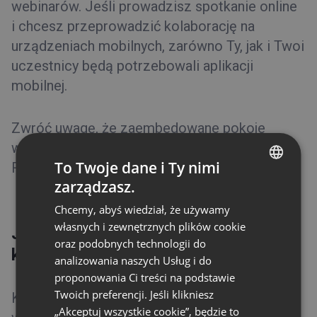
webinarów. Jeśli prowadzisz spotkanie online
i chcesz przeprowadzić kolaborację na
urządzeniach mobilnych, zarówno Ty, jak i Twoi
uczestnicy będą potrzebowali aplikacji
mobilnej.
Zwróć uwagę, że zaembedowane pokoje
wydarzeń nie są obsługiwane przez wersję
To Twoje dane i Ty nimi
RWD.
zarządzasz.
ENGLISH
Chcemy, abyś wiedział, że używamy
FRENCH
własnych i zewnętrznych plików cookie
Jakiego łącza potrzebuję, aby móc
GERMAN
oraz podobnych technologii do
korzystać z platformy ClickMeeting?
analizowania naszych Usług i do
POLISH
proponowania Ci treści na podstawie
RUSSIAN
Twoich preferencji. Jeśli klikniesz
Konto testowe pozwala na organizowanie
SPANISH
„Akceptuj wszystkie cookie”, będzie to