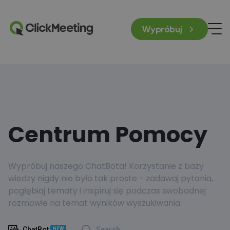
Wypróbuj
Centrum Pomocy
Wypróbuj naszego ChatBota! Korzystanie z bazy
wiedzy nigdy nie było tak proste - zadawaj pytania,
pogłębiaj tematy i inspiruj się podczas swobodnej
rozmowie na temat wyników wyszukiwania.
ChatBot
Search
NEW