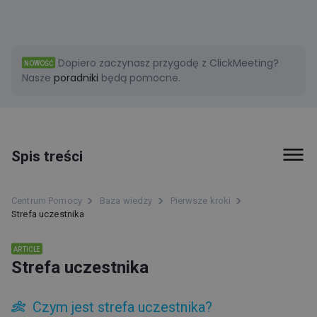
Dopiero zaczynasz przygodę z ClickMeeting?
NOWOŚĆ
Nasze
poradniki
będą pomocne.
Spis treści
Pierwsze kroki
Centrum Pomocy
Baza wiedzy
Pierwsze kroki
Strefa uczestnika
ClickMeeting status
Strefa uczestnika
ARTICLE
Strefa uczestnika
Czym jest strefa uczestnika?
Jakiego wsparcia udzielamy naszym klientom?
Czym jest strefa uczestnika?
O ClickMeeting