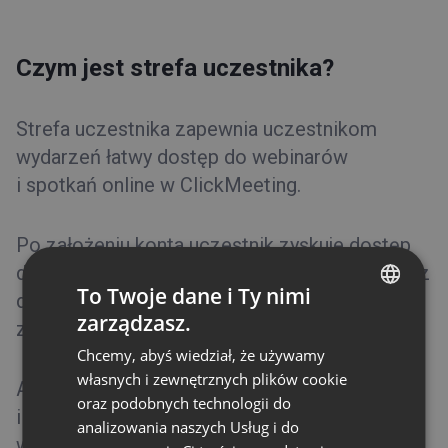
Ustawienia konta
Rodzaje dostępu
Czym jest strefa uczestnika?
Konto testowe
Faktury i płatności
Strefa uczestnika zapewnia uczestnikom
wydarzeń łatwy dostęp do webinarów
Funkcje
i spotkań online w ClickMeeting.
Typy wydarzeń
Pokój wydarzenia
Po założeniu konta uczestnik zyskuje dostęp
do historii wydarzeń, w których brał udział oraz
Rady i wskazówki
To Twoje dane i Ty nimi
do listy nadchodzących wydarzeń, na które się
zarządzasz.
zarejestruje lub zostanie zaproszony.
ENGLISH
Chcemy, abyś wiedział, że używamy
FRENCH
własnych i zewnętrznych plików cookie
Aby rozpocząć korzystanie, kliknij
tutaj
GERMAN
oraz podobnych technologii do
i przejdź do zakładki Utwórz konto. Następnie
analizowania naszych Usług i do
POLISH
wpisz wymagane dane i kliknij Zaakceptuj