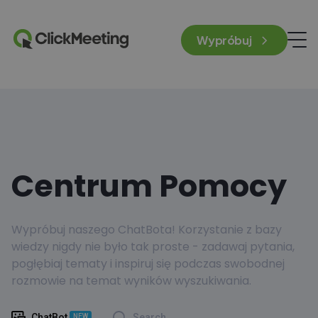
Wypróbuj
Centrum Pomocy
Wypróbuj naszego ChatBota! Korzystanie z bazy
wiedzy nigdy nie było tak proste - zadawaj pytania,
pogłębiaj tematy i inspiruj się podczas swobodnej
rozmowie na temat wyników wyszukiwania.
ChatBot
Search
NEW