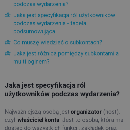
podczas wydarzenia?
Jakiego wsparcia udzielamy naszym klientom?
O ClickMeeting
Jaka jest specyfikacja ról użytkowników
Ustawienia konta
podczas wydarzenia - tabela
Rodzaje dostępu
podsumowująca
Jaka jest specyfikacja ról użytkowników podczas
Co muszę wiedzieć o subkontach?
wydarzenia?
Jaka jest specyfikacja ról użytkowników podczas
Jaka jest różnica pomiędzy subkontami a
wydarzenia - tabela podsumowująca
multiloginem?
Co muszę wiedzieć o subkontach?
Jaka jest różnica pomiędzy subkontami a multiloginem?
Konto testowe
Jaka jest specyfikacja ról
Faktury i płatności
użytkowników podczas wydarzenia?
Funkcje
Najważniejszą osobą jest
organizator
(host)
,
Typy wydarzeń
czyli
właściciel konta
. Jest to osoba, która ma
dostęp do wszystkich funkcji, zakładek oraz