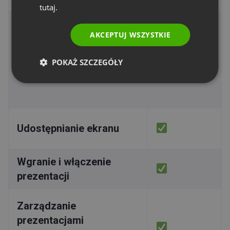
tutaj.
AKCEPTUJ WSZYSTKIE
Rozpoczynanie
POKAŻ SZCZEGÓŁY
i kończenie wydarzenia
Udostępnianie ekranu
Wgranie i włączenie
prezentacji
Zarządzanie
prezentacjami