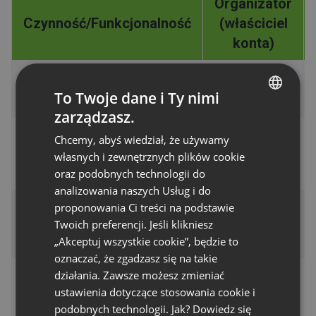
Organizator
Czynność/Funkcjonalność
(właściciel
konta)
Dostęp do panelu konta
To Twoje dane i Ty nimi
zarządzasz.
ENGLISH
Chcemy, abyś wiedział, że używamy
Dostęp do pokoju
FRENCH
własnych i zewnętrznych plików cookie
wydarzenia
GERMAN
oraz podobnych technologii do
analizowania naszych Usług i do
POLISH
proponowania Ci treści na podstawie
Dostęp do Szczegółów
RUSSIAN
Twoich preferencji. Jeśli klikniesz
płatności i opłat
SPANISH
„Akceptuj wszystkie cookie”, będzie to
oznaczać, że zgadzasz się na takie
PORTUGUESE
działania. Zawsze możesz zmieniać
Przypisywanie ról
ITALIAN
ustawienia dotyczące stosowania cookie i
użytkownikom
podobnych technologii. Jak? Dowiedz się