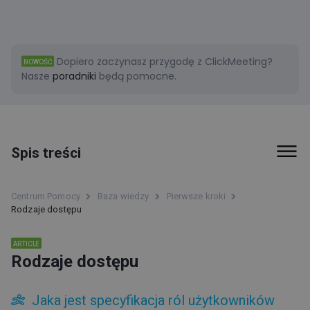
Dopiero zaczynasz przygodę z ClickMeeting?
NOWOŚĆ
Nasze
poradniki
będą pomocne.
Spis treści
Pokój wydarzenia
Centrum Pomocy
Baza wiedzy
Pierwsze kroki
Rodzaje dostępu
Rady i wskazówki
Pierwsze kroki
ARTICLE
Rodzaje dostępu
ClickMeeting status
Jaka jest specyfikacja ról użytkowników
Strefa uczestnika