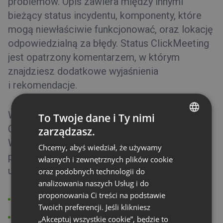
problemów. Opis zawiera między innymi
bieżący status incydentu, komponenty, które
mogą niewłaściwie funkcjonować, oraz lokację
odpowiedzialną za błędy. Status ClickMeeting
jest opatrzony komentarzem, w którym
znajdziesz dodatkowe wyjaśnienia
i rekomendacje.
W pierwszej sekcji strony statusowej
To Twoje dane i Ty nimi
ClickMeeting znajdziesz aktywne incydenty.
zarządzasz.
ENGLISH
W następnej części umieściliśmy tabelę, która
Chcemy, abyś wiedział, że używamy
FRENCH
pozwoli Ci ustalić status poszczególnych
własnych i zewnętrznych plików cookie
GERMAN
usług, takich jak:
oraz podobnych technologii do
analizowania naszych Usług i do
POLISH
proponowania Ci treści na podstawie
Strony marketingowe
RUSSIAN
Twoich preferencji. Jeśli klikniesz
API
SPANISH
„Akceptuj wszystkie cookie”, będzie to