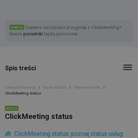
Dopiero zaczynasz przygodę z ClickMeeting?
NOWOŚĆ
Nasze
poradniki
będą pomocne.
Spis treści
Pierwsze kroki
Centrum Pomocy
Baza wiedzy
Pierwsze kroki
ClickMeeting status
ClickMeeting status
ARTICLE
ClickMeeting status: poznaj status usług ClickMeeting
ClickMeeting status
Czego dowiesz się dzięki statusowi ClickMeeting?
Kiedy warto zapoznać się ze statusem ClickMeeting?
ClickMeeting status: poznaj status usług
Strefa uczestnika