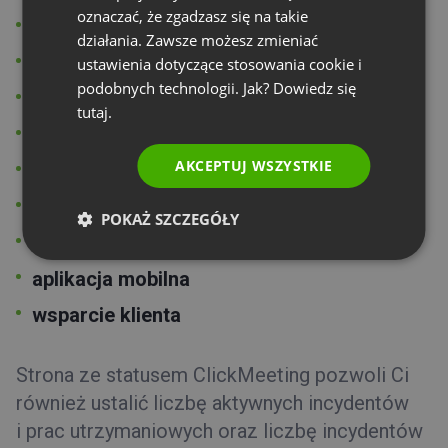
oznaczać, że zgadzasz się na takie
panel produktu
PORTUGUESE
działania. Zawsze możesz zmieniać
ITALIAN
pokoje wydarzeń
ustawienia dotyczące stosowania cookie i
podobnych technologii. Jak? Dowiedz się
nagrywanie pokojów
tutaj.
bramki telefoniczne
AKCEPTUJ WSZYSTKIE
środowisko Private Label
konwersja dokumentów
POKAŻ SZCZEGÓŁY
integracje
aplikacja mobilna
wsparcie klienta
Strona ze statusem ClickMeeting pozwoli Ci
również ustalić liczbę aktywnych incydentów
i prac utrzymaniowych oraz liczbę incydentów