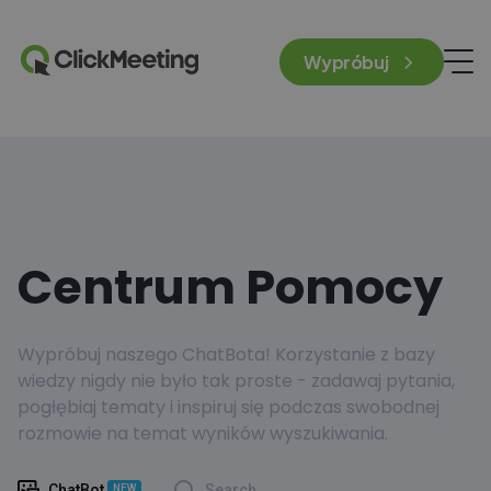
Wypróbuj
Centrum Pomocy
Wypróbuj naszego ChatBota! Korzystanie z bazy
wiedzy nigdy nie było tak proste - zadawaj pytania,
pogłębiaj tematy i inspiruj się podczas swobodnej
rozmowie na temat wyników wyszukiwania.
ChatBot
Search
NEW