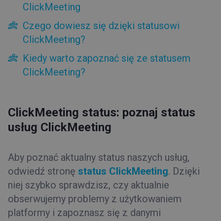
ClickMeeting
Jakiego wsparcia udzielamy naszym klientom?
Czego dowiesz się dzięki statusowi
O ClickMeeting
ClickMeeting?
Ustawienia konta
Rodzaje dostępu
Kiedy warto zapoznać się ze statusem
Konto testowe
ClickMeeting?
Faktury i płatności
Funkcje
ClickMeeting status: poznaj status
Typy wydarzeń
usług ClickMeeting
Pokój wydarzenia
Aby poznać aktualny status naszych usług,
Rady i wskazówki
odwiedź stronę
status ClickMeeting
. Dzięki
niej szybko sprawdzisz, czy aktualnie
obserwujemy problemy z użytkowaniem
platformy i zapoznasz się z danymi