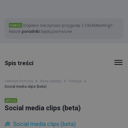
Dopiero zaczynasz przygodę z ClickMeeting?
NOWOŚĆ
Nasze
poradniki
będą pomocne.
Spis treści
Faktury i płatności
Centrum Pomocy
Baza wiedzy
Funkcje
Social media clips (beta)
Funkcje
ARTICLE
Social media clips (beta)
Social media clips (beta)
Social media clips (beta)
Social media clips (beta)
Informacje o dostępności ClickMeeting