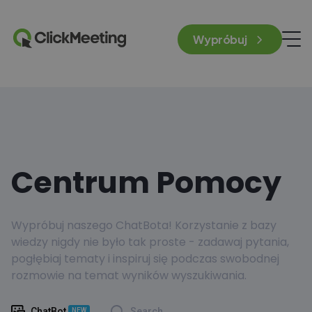
Wypróbuj
Centrum Pomocy
Wypróbuj naszego ChatBota! Korzystanie z bazy
wiedzy nigdy nie było tak proste - zadawaj pytania,
pogłębiaj tematy i inspiruj się podczas swobodnej
rozmowie na temat wyników wyszukiwania.
ChatBot
Search
NEW