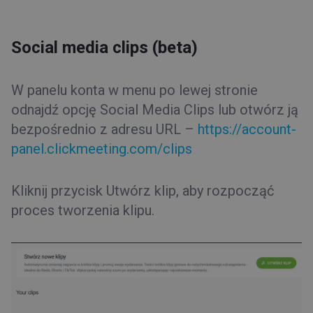
Integracje
Oś czasu
Social media clips (beta)
Statystyki
Pliki
Poczekalnia
W panelu konta w menu po lewej stronie
Planowanie wydarzenia
odnajdź opcję Social Media Clips lub otwórz ją
Automatyzacja
bezpośrednio z adresu URL –
https://account-
Wygląd
panel.clickmeeting.com/clips
Zaproszenia
Embed
Kliknij przycisk Utwórz klip, aby rozpocząć
Strona profilowa
proces tworzenia klipu.
Rejestracja
Nagrania
Typy wydarzeń
Pokój wydarzenia
Rady i wskazówki