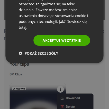
oznaczać, że zgadzasz się na takie
PORTUGUESE
działania. Zawsze możesz zmieniać
ITALIAN
ustawienia dotyczące stosowania cookie i
podobnych technologii. Jak? Dowiedz się
tutaj.
Po udanym wygenerowaniu klipu zobaczysz go
na liście. Klip można pobrać lub usunąć z listy.
AKCEPTUJ WSZYSTKIE
POKAŻ SZCZEGÓŁY