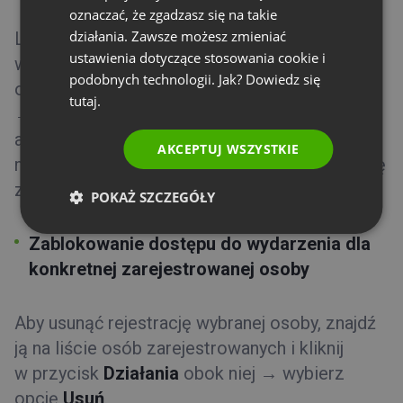
oznaczać, że zgadzasz się na takie
PORTUGUESE
działania. Zawsze możesz zmieniać
Listę zarejestrowanych na nadchodzące
ITALIAN
ustawienia dotyczące stosowania cookie i
wydarzenie zobaczysz klikając w
Działania
podobnych technologii. Jak? Dowiedz się
obok wybranego wydarzenia w panelu konta
tutaj.
→
Szczegóły
→
Rejestracja
. Lista jest
aktualizowana na bieżąco. W tym miejscu
AKCEPTUJ WSZYSTKIE
możesz ją również pobrać. Po wydarzeniu listę
zarejestrowanych pobierzesz ze
Statystyk
.
POKAŻ SZCZEGÓŁY
Zablokowanie dostępu do wydarzenia dla
konkretnej zarejestrowanej osoby
Aby usunąć rejestrację wybranej osoby, znajdź
ją na liście osób zarejestrowanych i kliknij
w przycisk
Działania
obok niej → wybierz
opcję
Usuń
.