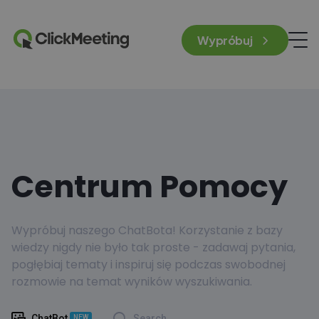
Wypróbuj
Centrum Pomocy
Wypróbuj naszego ChatBota! Korzystanie z bazy
wiedzy nigdy nie było tak proste - zadawaj pytania,
pogłębiaj tematy i inspiruj się podczas swobodnej
rozmowie na temat wyników wyszukiwania.
ChatBot
Search
NEW