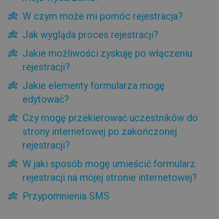
Integracje
W czym może mi pomóc rejestracja?
Oś czasu
Statystyki
Jak wygląda proces rejestracji?
Pliki
Jakie możliwości zyskuję po włączeniu
Poczekalnia
rejestracji?
Planowanie wydarzenia
Automatyzacja
Jakie elementy formularza mogę
Wygląd
edytować?
Zaproszenia
Czy mogę przekierować uczestników do
Embed
strony internetowej po zakończonej
Strona profilowa
rejestracji?
Rejestracja
W jaki sposób mogę umieścić formularz
Czy uczestnicy mogą rejestrować się na moje
wydarzenia?
rejestracji na mojej stronie internetowej?
W czym może mi pomóc rejestracja?
Przypomnienia SMS
Jak wygląda proces rejestracji?
Jakie możliwości zyskuję po włączeniu rejestracji?