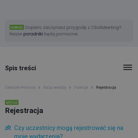
Dopiero zaczynasz przygodę z ClickMeeting?
NOWOŚĆ
Nasze
poradniki
będą pomocne.
Spis treści
Pierwsze kroki
Centrum Pomocy
Baza wiedzy
Funkcje
Rejestracja
Faktury i płatności
ARTICLE
Rejestracja
Funkcje
Social media clips (beta)
Czy uczestnicy mogą rejestrować się na
Informacje o dostępności ClickMeeting
moje wydarzenia?