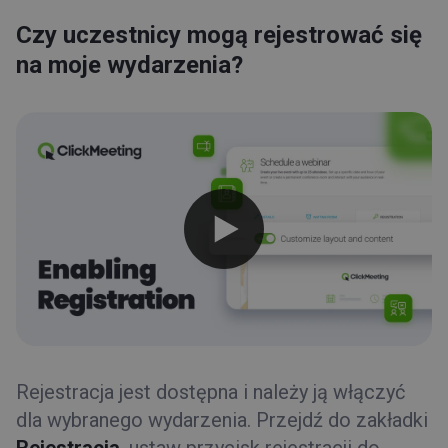
Jakie elementy formularza mogę edytować?
Czy uczestnicy mogą rejestrować się
Czy mogę przekierować uczestników do strony
internetowej po zakończonej rejestracji?
na moje wydarzenia?
W jaki sposób mogę umieścić formularz rejestracji na
mojej stronie internetowej?
Przypomnienia SMS
Nagrania
Typy wydarzeń
Pokój wydarzenia
Rady i wskazówki
Rejestracja jest dostępna i należy ją włączyć
dla wybranego wydarzenia. Przejdź do zakładki