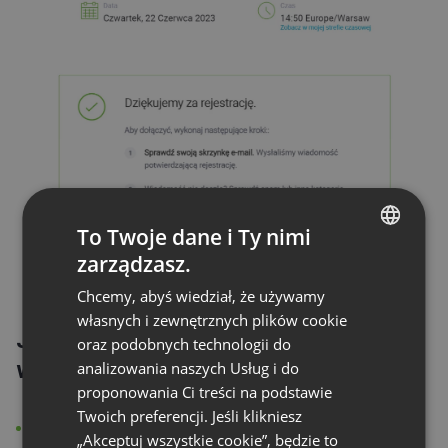
To Twoje dane i Ty nimi
zarządzasz.
ENGLISH
Chcemy, abyś wiedział, że używamy
FRENCH
własnych i zewnętrznych plików cookie
Jakie możliwości zyskuję po
GERMAN
oraz podobnych technologii do
włączeniu rejestracji?
analizowania naszych Usług i do
POLISH
proponowania Ci treści na podstawie
RUSSIAN
Twoich preferencji. Jeśli klikniesz
Dostęp do l
ist
y
osób zarejestrowanych
SPANISH
„Akceptuj wszystkie cookie”, będzie to