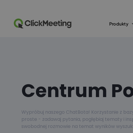
Produkty
Centrum P
Wypróbuj naszego ChatBota! Korzystanie z bazy 
proste - zadawaj pytania, pogłębiaj tematy i ins
swobodnej rozmowie na temat wyników wyszuki