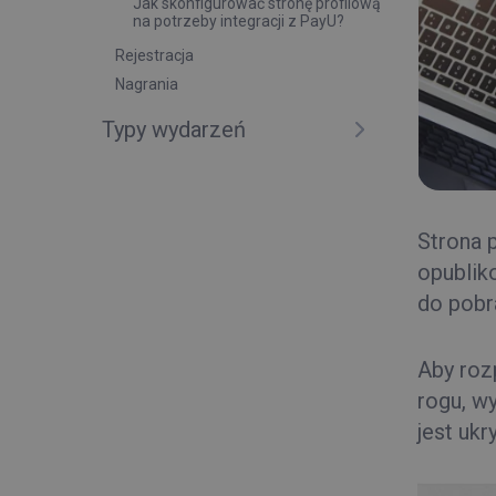
Jak skonfigurować stronę profilową
na potrzeby integracji z PayU?
Rejestracja
Nagrania
Typy wydarzeń
Strona 
opublik
do pobr
Aby roz
rogu, w
jest ukr