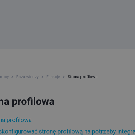
omocy
Baza wiedzy
Funkcje
Strona profilowa
na profilowa
na profilowa
skonfigurować stronę profilową na potrzeby integra