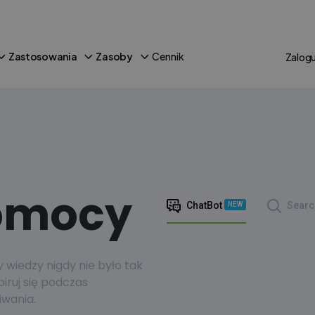
Zastosowania
Zasoby
Cennik
Zalogu
omocy
ChatBot
Searc
NEW
wiedzy nigdy nie było tak
piruj się podczas
wania.