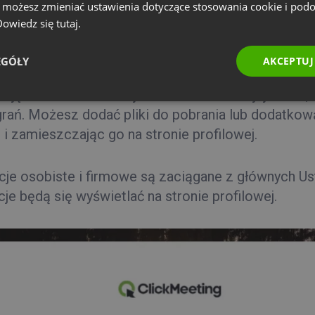
e możesz zmieniać ustawienia dotyczące stosowania cookie i pod
 Dowiedz się
tutaj.
EGÓŁY
AKCEPTUJ
cję dodania informacji o sobie lub o swojej firmie
agrań. Możesz dodać pliki do pobrania lub dodatko
 i zamieszczając go na stronie profilowej.
cje osobiste i firmowe są zaciągane z głównych U
je będą się wyświetlać na stronie profilowej.