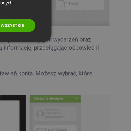
GERMAN
obnych
POLISH
RUSSIAN
 WSZYSTKIE
SPANISH
, listę nadchodzących wydarzeń oraz
PORTUGUESE
wą informację, przeciągając odpowiedni
ITALIAN
stawień konta. Możesz wybrać, które