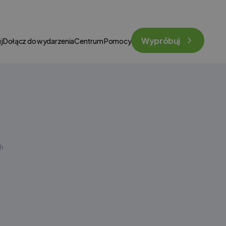
Wypróbuj
j
Dołącz do wydarzenia
Centrum Pomocy
h