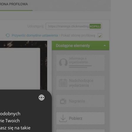
 podobnych
ENGLISH
wie Twoich
FRENCH
asz się na takie