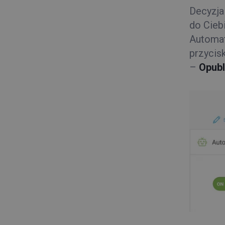
Decyzja
do Cieb
Automat
przycis
–
Opubl