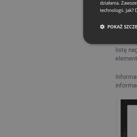
działania. Zawsz
technologii. Jak?
POKAŻ SZCZ
Masz op
listę n
element
Informa
informac