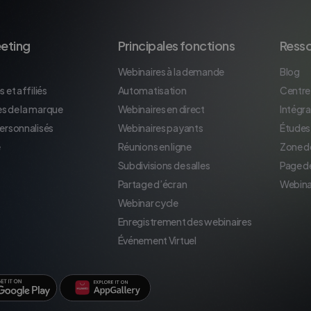
eting
Principales fonctions
Ress
Webinaires à la demande
Blog
 et affiliés
Automatisation
Centre
s de la marque
Webinaires en direct
Intégra
personnalisés
Webinaires payants
Études
e
Réunions en ligne
Zone d
Subdivisions de salles
Page d
Partage d’écran
Webina
Webinar cycle
Enregistrement des webinaires
Événement Virtuel