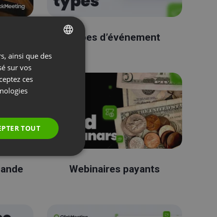
ement
Types d’événement
s, ainsi que des
ENGLISH
sé sur vos
FRENCH
cceptez ces
GERMAN
hnologies
POLISH
RUSSIAN
EPTER TOUT
SPANISH
PORTUGUESE
mande
Webinaires payants
ITALIAN