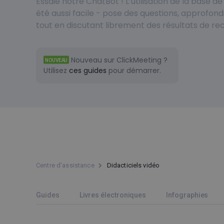
Essaie notre ChatBot ! L’utilisation de la base 
été aussi facile - pose des questions, approfondi
tout en discutant librement des résultats de re
Nouveau sur ClickMeeting ?
NOUVEAU
Utilisez
ces guides
pour démarrer.
Centre d’assistance
Didacticiels vidéo
Guides
Livres électroniques
Infographies