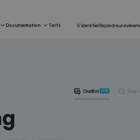
Documentation
Tarifs
S'identifier
Rejoindre un événem
ChatBot
Searc
NEW
ng