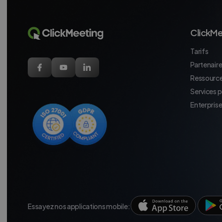
ClickMe
Tarifs
Partenaires
Ressource
Services 
Enterpris
Essayez nos applications mobile: