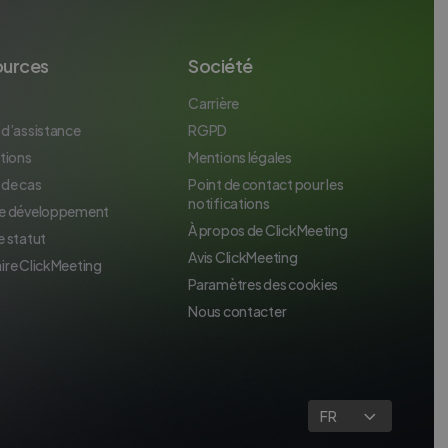
ources
Société
Carrière
 d’assistance
RGPD
tions
Mentions légales
 de cas
Point de contact pour les
notifications
e développement
À propos de ClickMeeting
e statut
Avis ClickMeeting
ire ClickMeeting
Paramètres des cookies
Nous contacter
FR