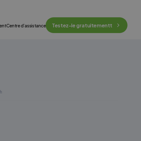
Testez-le gratuitementt
ent
Centre d’assistance
h