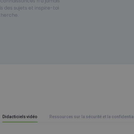
de connaissances n’a jamais
s des sujets et inspire-toi
cherche.
Didacticiels vidéo
Ressources sur la sécurité et la confidential