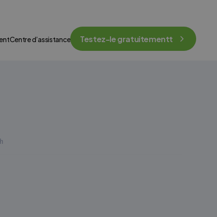
Testez-le gratuitementt
ent
Centre d’assistance
h