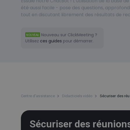
Essaie notre ChatBot ! L’utilisation de la base 
été aussi facile - pose des questions, approfondi
tout en discutant librement des résultats de re
Nouveau sur ClickMeeting ?
NOUVEAU
Utilisez
ces guides
pour démarrer.
Centre d’assistance
Didacticiels vidéo
Sécuriser des ré
Sécuriser des réunion