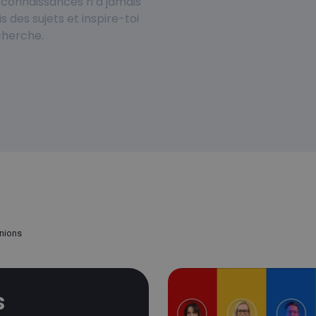
de connaissances n’a jamais
s des sujets et inspire-toi
cherche.
unions
s