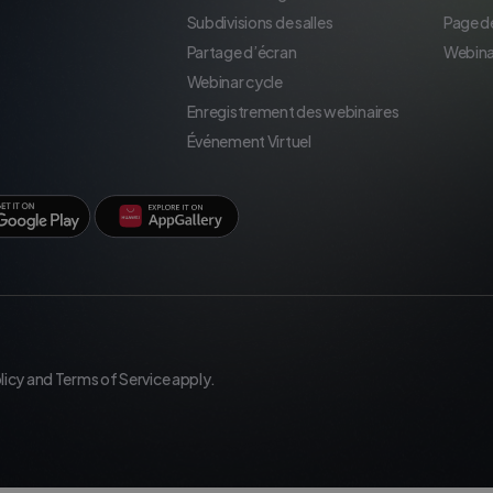
Subdivisions de salles
Page d
Partage d’écran
Webina
Webinar cycle
Enregistrement des webinaires
Événement Virtuel
licy
and
Terms of Service
apply.