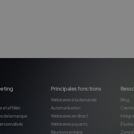
eting
Principales fonctions
Ress
Webinaires à la demande
Blog
 et affiliés
Automatisation
Centre
s de la marque
Webinaires en direct
Intégra
personnalisés
Webinaires payants
Études
e
Réunions en ligne
Zone d