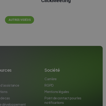
ClickMeeting
ITALIAN
AUTRES VIDÉOS
ources
Société
Carrière
 d’assistance
RGPD
tions
Mentions légales
 de cas
Point de contact pour les
notifications
e développement