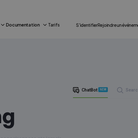
Documentation
Tarifs
S'identifier
Rejoindre un événem
ChatBot
Searc
NEW
ng