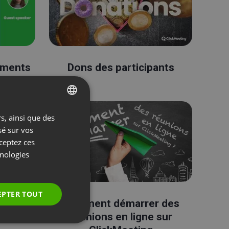
ements
Dons des participants
s, ainsi que des
ENGLISH
sé sur vos
FRENCH
cceptez ces
GERMAN
hnologies
POLISH
RUSSIAN
EPTER TOUT
dIn
Comment démarrer des
SPANISH
réunions en ligne sur
PORTUGUESE