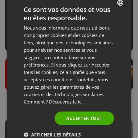
Ce sont vos données et vous
en êtes responsable.
ENGLISH
Nous vous informons que nous utilisons
FRENCH
nos propres cookies et des cookies de
GERMAN
tiers, ainsi que des technologies similaires
pour analyser nos services et vous
POLISH
suggérer un contenu basé sur vos
RUSSIAN
préférences. Si vous cliquez sur Accepter
SPANISH
tous les cookies, cela signifie que vous
acceptez ces conditions. Toutefois, vous
PORTUGUESE
pouvez gérer les paramètres de vos
ITALIAN
cookies et des technologies similaires.
Rôles lors des
Dons des participants
Comment ? Découvrez-le
ici.
événements
ACCEPTER TOUT
AFFICHER LES DÉTAILS