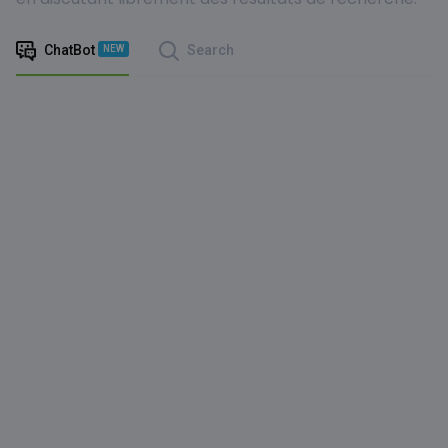
ChatBot
Search
NEW