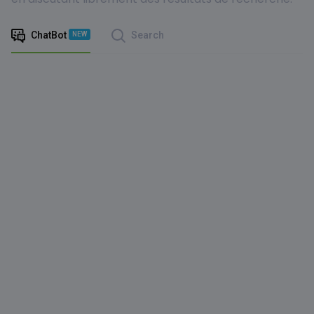
ChatBot
Search
NEW