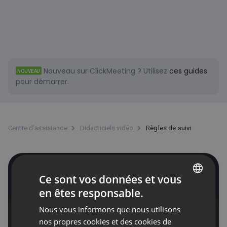
Nouveau sur ClickMeeting ?
Utilisez
ces guides
NOUVEAU
pour démarrer.
Centre d’assistance
Didacticiels vidéo
Règles de suivi
Règles de suivi
Ce sont vos données et vous
en êtes responsable.
ENGLISH
Nous vous informons que nous utilisons
FRENCH
nos propres cookies et des cookies de