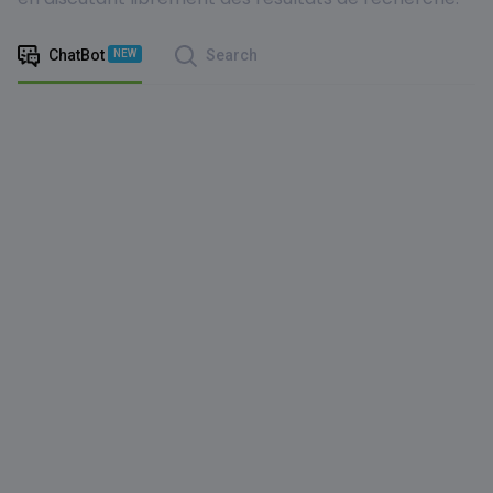
ChatBot
Search
NEW