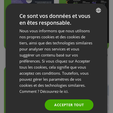
Ce sont vos données et vous
en êtes responsable.
ENGLISH
Nous vous informons que nous utilisons
FRENCH
nos propres cookies et des cookies de
GERMAN
tiers, ainsi que des technologies similaires
pour analyser nos services et vous
POLISH
suggérer un contenu basé sur vos
Compte secondaire ou
State of Webinars 2020
RUSSIAN
multi-utilisateur
– Tendances
préférences. Si vous cliquez sur Accepter
SPANISH
tous les cookies, cela signifie que vous
acceptez ces conditions. Toutefois, vous
PORTUGUESE
pouvez gérer les paramètres de vos
ITALIAN
cookies et des technologies similaires.
Comment ? Découvrez-le
ici.
ACCEPTER TOUT