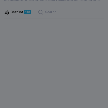
ChatBot
Search
NEW