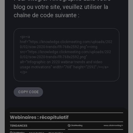
blog ou votre site, veuillez utiliser la
chaîne de code suivante :
<p><a
href="https://knowledge.clickmeeting.com/uploads/202
0/02/sow-2020-trends-FR-768x2592.png"><img
src="https://knowledge.clickmeeting.com/uploads/202
0/02/sow-2020-trends-FR-768x2592.png"
alt="Infographic on 2020 webinar trends and video
usage motivations" width="768" height="2592" /></a>
</p>
COPY CODE