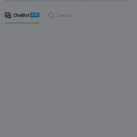
ChatBot
Search
NEW