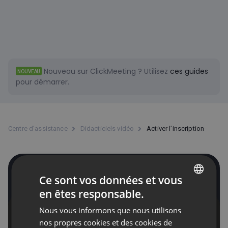
Nouveau sur ClickMeeting ?
Utilisez
ces guides
NOUVEAU
pour démarrer.
Centre d’assistance
Didacticiels vidéo
Activer l’inscription
Activer l’inscription
Ce sont vos données et vous
en êtes responsable.
ENGLISH
Nous vous informons que nous utilisons
FRENCH
nos propres cookies et des cookies de