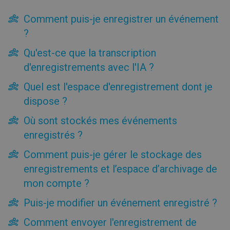
Informations sur l’accessibilité de ClickMeeting
Comment puis-je enregistrer un événement
Intégrations
?
Calendrier
Statistiques
Qu'est-ce que la transcription
Fichiers
d'enregistrements avec l'IA ?
Salle d’attente
Quel est l'espace d'enregistrement dont je
Planification d’événement
Automatisation
dispose ?
Aspect
Où sont stockés mes événements
Invitations
enregistrés ?
Intégration
Page de profil
Comment puis-je gérer le stockage des
Inscription
enregistrements et l’espace d’archivage de
Enregistrements
mon compte ?
Comment puis-je enregistrer un événement ?
Puis-je modifier un événement enregistré ?
Qu'est-ce que la transcription d'enregistrements avec l'IA
?
Comment envoyer l'enregistrement de