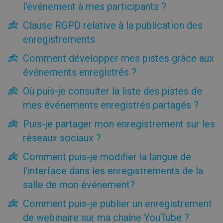
Quel est l'espace d'enregistrement dont je dispose ?
l'événement à mes participants ?
Où sont stockés mes événements enregistrés ?
Clause RGPD relative à la publication des
Comment puis-je gérer le stockage des enregistrements
et l’espace d’archivage de mon compte ?
enregistrements
Puis-je modifier un événement enregistré ?
Comment développer mes pistes grâce aux
Comment envoyer l'enregistrement de l'événement à
événements enregistrés ?
mes participants ?
Clause RGPD relative à la publication des enregistrements
Où puis-je consulter la liste des pistes de
Comment développer mes pistes grâce aux événements
mes événements enregistrés partagés ?
enregistrés ?
Où puis-je consulter la liste des pistes de mes événements
Puis-je partager mon enregistrement sur les
enregistrés partagés ?
réseaux sociaux ?
Puis-je partager mon enregistrement sur les réseaux
sociaux ?
Comment puis-je modifier la langue de
Comment puis-je modifier la langue de l'interface dans les
enregistrements de la salle de mon événement?
l'interface dans les enregistrements de la
Comment puis-je publier un enregistrement de webinaire
salle de mon événement?
sur ma chaîne YouTube ?
AI Summary (Résumé IA)
Comment puis-je publier un enregistrement
de webinaire sur ma chaîne YouTube ?