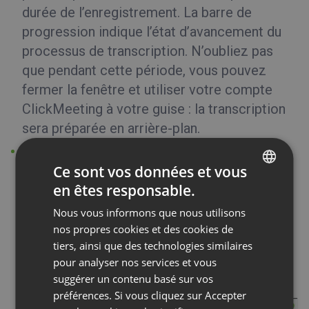
durée de l’enregistrement. La barre de
progression indique l’état d’avancement du
processus de transcription. N’oubliez pas
que pendant cette période, vous pouvez
fermer la fenêtre et utiliser votre compte
ClickMeeting à votre guise : la transcription
sera préparée en arrière-plan.
Nous vous informerons quand votre
Ce sont vos données et vous
transcription est prête et vous recevrez une
en êtes responsable.
notification sur le tableau de bord de votre
ENGLISH
compte et un e-mail.Vous pouvez la
Nous vous informons que nous utilisons
FRENCH
télécharger directement dans l’onglet des
nos propres cookies et des cookies de
GERMAN
tiers, ainsi que des technologies similaires
enregistrements ou dans la fenêtre qui
pour analyser nos services et vous
POLISH
s’affiche en cliquant sur le bouton «
suggérer un contenu basé sur vos
Télécharger la transcription (TXT) ».
RUSSIAN
préférences. Si vous cliquez sur Accepter