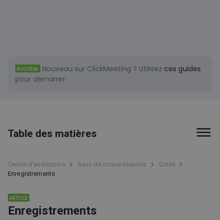
Nouveau sur ClickMeeting ?
Utilisez
ces guides
NOUVEAU
pour démarrer.
Table des matières
Premiers pas
Centre d’assistance
Base de connaissances
Outils
Enregistrements
Facturation et paiements
Outils
ARTICLE
Enregistrements