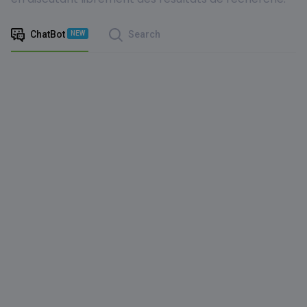
ChatBot
Search
NEW