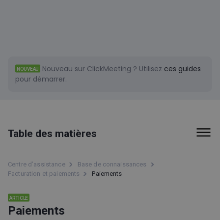
Nouveau sur ClickMeeting ?
Utilisez
ces guides
NOUVEAU
pour démarrer.
Table des matières
Types d'événement
Centre d’assistance
Base de connaissances
Facturation et paiements
Paiements
Salle d'événement
Conseils et astuces
ARTICLE
Paiements