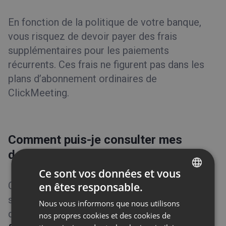
En fonction de la politique de votre banque,
vous risquez de devoir payer des frais
supplémentaires pour les paiements
récurrents. Ces frais ne figurent pas dans les
plans d’abonnement ordinaires de
ClickMeeting.
Comment puis-je consulter mes
données de facturation ?
Ce sont vos données et vous
Connectez-vous à votre compte et passez la
en êtes responsable.
ENGLISH
souris sur votre photo de profil, en haut à
Nous vous informons que nous utilisons
FRENCH
droite de l’écran. Sélectionnez
Détails de
nos propres cookies et des cookies de
GERMAN