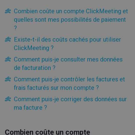
Premiers pas
Combien coûte un compte ClickMeeting et
Facturation et paiements
quelles sont mes possibilités de paiement
?
Modules complémentaires
Paiements
Existe-t-il des coûts cachés pour utiliser
Combien coûte un compte ClickMeeting et quelles sont
ClickMeeting ?
mes possibilités de paiement ?
Comment puis-je consulter mes données
Existe-t-il des coûts cachés pour utiliser ClickMeeting ?
de facturation ?
Comment puis-je consulter mes données de facturation ?
Comment puis-je contrôler les factures et frais facturés
Comment puis-je contrôler les factures et
sur mon compte ?
frais facturés sur mon compte ?
Comment puis-je corriger des données sur ma facture ?
Compte supérieur
Comment puis-je corriger des données sur
Annulation
ma facture ?
Compte inférieur
Outils
Combien coûte un compte