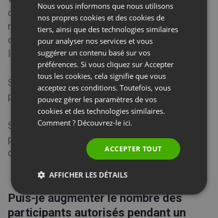
Nous vous informons que nous utilisons
FRENCH
quelques jours ouvrés avant le début du
nos propres cookies et des cookies de
nouveau cycle de facturation. Cela permettra
GERMAN
tiers, ainsi que des technologies similaires
d’exécuter efficacement les changements et
pour analyser nos services et vous
POLISH
les procédures.
suggérer un contenu basé sur vos
RUSSIAN
préférences. Si vous cliquez sur Accepter
SPANISH
tous les cookies, cela signifie que vous
Sachez qu’il est impossible de repasser d’un
acceptez ces conditions. Toutefois, vous
PORTUGUESE
plan payant à un compte d’essai gratuit.
pouvez gérer les paramètres de vos
ITALIAN
cookies et des technologies similaires.
Comment ? Découvrez-le
ici.
Sachez également que la souscription d’un
plan inférieur entraînera la nullité de tous vos
ACCEPTER TOUT
codes promotionnels.
AFFICHER LES DÉTAILS
Puis-je augmenter le nombre des
participants autorisés pendant un