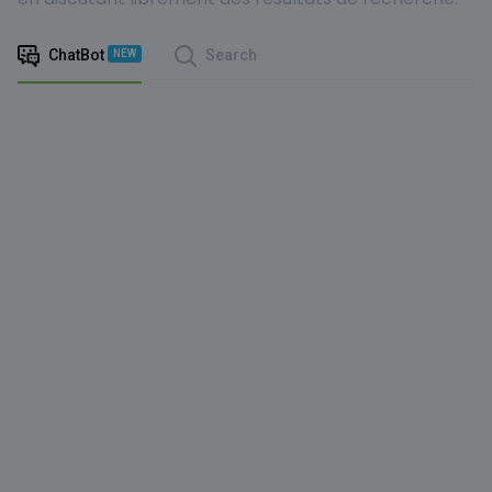
ChatBot
Search
NEW