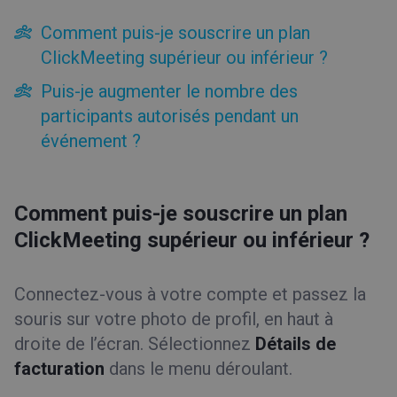
Facturation et paiements
Comment puis-je souscrire un plan
Modules complémentaires
ClickMeeting supérieur ou inférieur ?
Paiements
Puis-je augmenter le nombre des
Compte supérieur
participants autorisés pendant un
Comment puis-je souscrire un plan ClickMeeting supérieur
événement ?
ou inférieur ?
Puis-je augmenter le nombre des participants
autorisés pendant un événement ?
Annulation
Comment puis-je souscrire un plan
Compte inférieur
ClickMeeting supérieur ou inférieur ?
Outils
Connectez-vous à votre compte et passez la
Types d'événement
souris sur votre photo de profil, en haut à
droite de l’écran. Sélectionnez
Détails de
facturation
dans le menu déroulant.