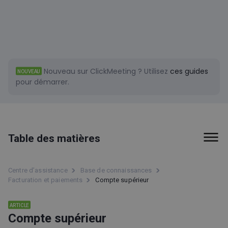
Nouveau sur ClickMeeting ?
Utilisez
ces guides
NOUVEAU
pour démarrer.
Table des matières
Salle d'événement
Centre d’assistance
Base de connaissances
Facturation et paiements
Compte supérieur
Conseils et astuces
Premiers pas
ARTICLE
Compte supérieur