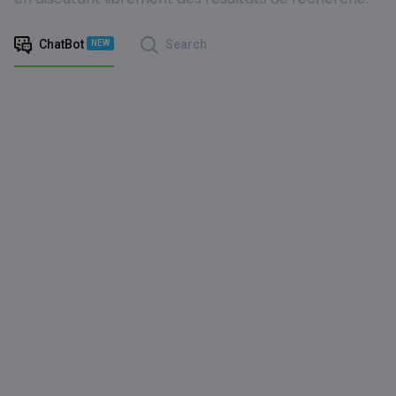
ChatBot
Search
NEW