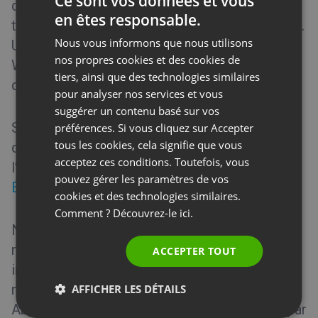
Ce sont vos données et vous
des caméras d’utilisateur inactives (à la place,
en êtes responsable.
ENGLISH
transférez une photo ou paramétrez un avatar).
Nous vous informons que nous utilisons
Utilisez une connexion Ethernet, plutôt que le
FRENCH
nos propres cookies et des cookies de
Wi-Fi, et utilisez un réseau privé à chaque fois
GERMAN
tiers, ainsi que des technologies similaires
que possible.
pour analyser nos services et vous
POLISH
suggérer un contenu basé sur vos
RUSSIAN
Si les étapes qui précèdent ne permettent pas
préférences. Si vous cliquez sur Accepter
SPANISH
tous les cookies, cela signifie que vous
de résoudre le problème, redémarrez
acceptez ces conditions. Toutefois, vous
l’ordinateur et le routeur ou contactez notre
PORTUGUESE
pouvez gérer les paramètres de vos
Équipe d’experts
.
ITALIAN
cookies et des technologies similaires.
Comment ? Découvrez-le
ici.
Nous recommandons fortement de consulter
notre
page de statut
. Elle contient des
ACCEPTER TOUT
informations à jour concernant nos serveurs,
nos pages Web et bien d’autres choses.
AFFICHER LES DÉTAILS
Abonnez-vous pour recevoir des messages par