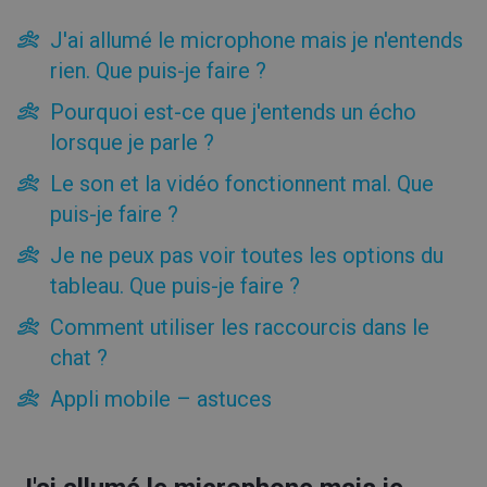
Types d'événement
J'ai allumé le microphone mais je n'entends
Salle d'événement
rien. Que puis-je faire ?
Conseils et astuces
Pourquoi est-ce que j'entends un écho
lorsque je parle ?
Pour un animateur
Pour les participants
Le son et la vidéo fonctionnent mal. Que
Conseils pour l’interface de compte
puis-je faire ?
Conseils pour la salle d’événement
Je ne peux pas voir toutes les options du
J'ai allumé le microphone mais je n'entends rien. Que puis-
tableau. Que puis-je faire ?
je faire ?
Pourquoi est-ce que j'entends un écho lorsque je parle ?
Comment utiliser les raccourcis dans le
Le son et la vidéo fonctionnent mal. Que puis-je faire ?
chat ?
Je ne peux pas voir toutes les options du tableau. Que
puis-je faire ?
Appli mobile – astuces
Comment utiliser les raccourcis dans le chat ?
Appli mobile – astuces