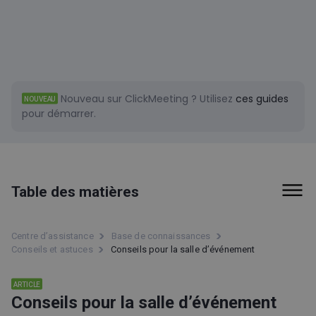
Nouveau sur ClickMeeting ?
Utilisez
ces guides
NOUVEAU
pour démarrer.
Table des matières
Premiers pas
Centre d’assistance
Base de connaissances
Conseils et astuces
Conseils pour la salle d’événement
Facturation et paiements
Outils
ARTICLE
Conseils pour la salle d’événement