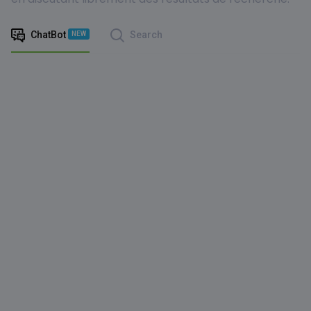
ChatBot
Search
NEW