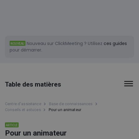
Nouveau sur ClickMeeting ?
Utilisez
ces guides
NOUVEAU
pour démarrer.
Table des matières
Types d'événement
Centre d’assistance
Base de connaissances
Conseils et astuces
Pour un animateur
Salle d'événement
Conseils et astuces
ARTICLE
Pour un animateur