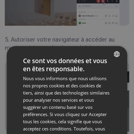
5. Autoriser votre navigateur à accéder au
micro et à la caméra, le cas échéant.
Ce sont vos données et vous
en êtes responsable.
ENGLISH
Nous vous informons que nous utilisons
FRENCH
nos propres cookies et des cookies de
GERMAN
tiers, ainsi que des technologies similaires
pour analyser nos services et vous
POLISH
suggérer un contenu basé sur vos
RUSSIAN
préférences. Si vous cliquez sur Accepter
SPANISH
tous les cookies, cela signifie que vous
acceptez ces conditions. Toutefois, vous
PORTUGUESE