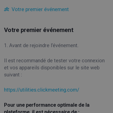
Pour un animateur
Votre premier événement
Votre premier événement
Pour les participants
Conseils pour l’interface de compte
Votre premier événement
Conseils pour la salle d’événement
Premiers pas
1. Avant de rejoindre l’événement.
Facturation et paiements
Il est recommandé de tester votre connexion
Outils
et vos appareils disponibles sur le site web
suivant :
https://utilities.clickmeeting.com/
Pour une performance optimale de la
plateforme, il est nécessaire de :