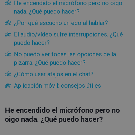
He encendido el micrófono pero no oigo
Para los asistentes
nada. ¿Qué puedo hacer?
Sugerencias del panel de cuenta
Sugerencias de la sala del evento
¿Por qué escucho un eco al hablar?
He encendido el micrófono pero no oigo nada. ¿Qué puedo
El audio/vídeo sufre interrupciones. ¿Qué
hacer?
puedo hacer?
¿Por qué escucho un eco al hablar?
El audio/vídeo sufre interrupciones. ¿Qué puedo hacer?
No puedo ver todas las opciones de la
No puedo ver todas las opciones de la pizarra. ¿Qué puedo
pizarra. ¿Qué puedo hacer?
hacer?
¿Cómo usar atajos en el chat?
¿Cómo usar atajos en el chat?
Aplicación móvil: consejos útiles
Aplicación móvil: consejos útiles
Primeros pasos
Facturación y pagos
He encendido el micrófono pero no
Herramientas
oigo nada. ¿Qué puedo hacer?