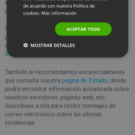
emplee una red privada siempre que sea
GERMAN
de acuerdo con nuestra Política de
posible.
cookies.
Más información
POLISH
RUSSIAN
Si los pasos anteriores no resolvieran el
ACEPTAR TODO
SPANISH
problema, reinicie el ordenador y el router
o póngase en contacto con nuestro
Equipo de
MOSTRAR DETALLES
PORTUGUESE
Satisfacción del Cliente
.
ITALIAN
También le recomendamos encarecidamente
que consulte nuestra
página de Estado
, donde
podrá encontrar información actualizada sobre
nuestros servidores, páginas web, etc.
Suscríbase a ella para recibir mensajes de
correo electrónico sobre las últimas
incidencias.