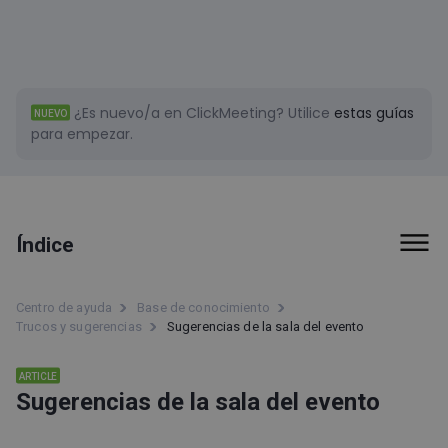
¿Es nuevo/a en ClickMeeting?
Utilice
estas guías
NUEVO
para empezar.
Índice
Tipos de evento
Centro de ayuda
Base de conocimiento
Trucos y sugerencias
Sugerencias de la sala del evento
Sala del evento
Trucos y sugerencias
ARTICLE
Sugerencias de la sala del evento
Para el presentador