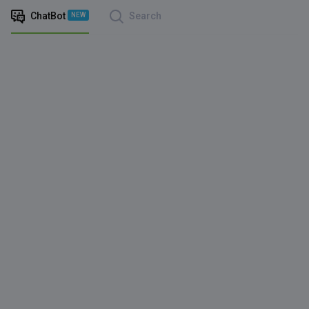
ChatBot
Search
NEW