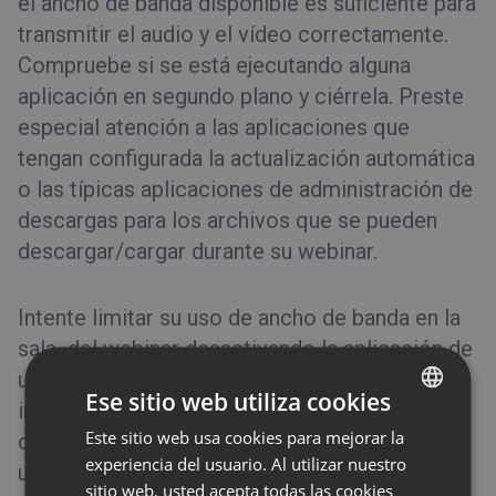
el ancho de banda disponible es suficiente para
transmitir el audio y el vídeo correctamente.
Compruebe si se está ejecutando alguna
aplicación en segundo plano y ciérrela. Preste
especial atención a las aplicaciones que
tengan configurada la actualización automática
o las típicas aplicaciones de administración de
descargas para los archivos que se pueden
descargar/cargar durante su webinar.
Intente limitar su uso de ancho de banda en la
sala del webinar desactivando la aplicación de
uso compartido de la pantalla o las cámaras
Ese sitio web utiliza cookies
inactivas de los usuarios (como alternativa,
Este sitio web usa cookies para mejorar la
ENGLISH
cargue una foto o configure un avatar). Utilice
experiencia del usuario. Al utilizar nuestro
una conexión Ethernet en lugar de Wi-Fi y
FRENCH
sitio web, usted acepta todas las cookies