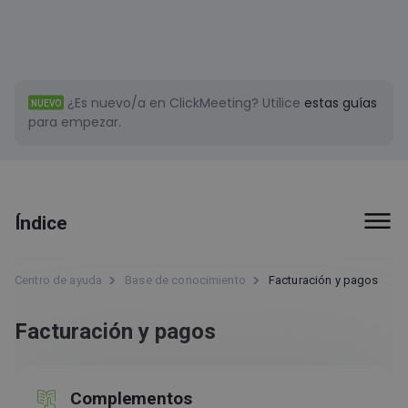
¿Es nuevo/a en ClickMeeting?
Utilice
estas guías
NUEVO
para empezar.
Índice
Primeros pasos
Centro de ayuda
Base de conocimiento
Facturación y pagos
Facturación y pagos
Facturación y pagos
Complementos
Pagos
Complementos
Actualización