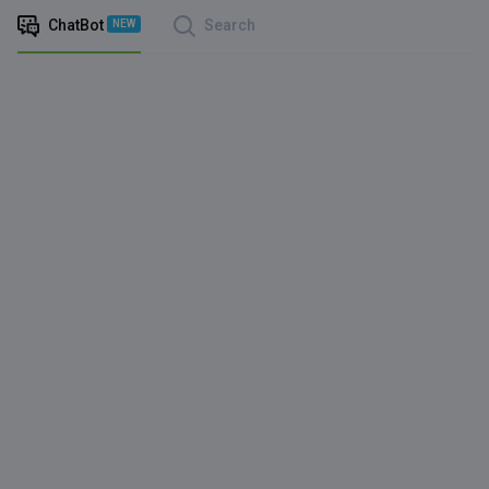
ChatBot
Search
NEW