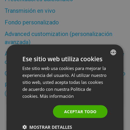
Transmisión en vivo
Fondo personalizado
Advanced customization (personalización
avanzada)
Asistencia individualizada del administrador de
Ese sitio web utiliza cookies
cuenta
Este sitio web usa cookies para mejorar la
ENGLISH
Grabaciones: distintas pistas del mismo evento
experiencia del usuario. Al utilizar nuestro
FRENCH
sitio web, usted acepta todas las cookies
Plazas adicionales para los participantes
GERMAN
de acuerdo con nuestra Política de
(suscripción anual)
cookies.
Más información
POLISH
RUSSIAN
ACEPTAR TODO
Pagos
SPANISH
MOSTRAR DETALLES
PORTUGUESE