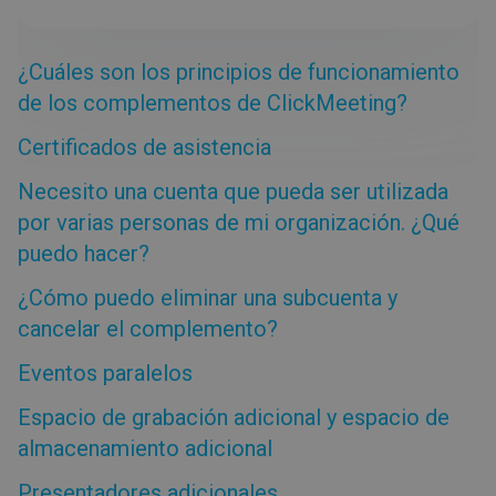
Cancelación
Bajada de categoría
¿Cuáles son los principios de funcionamiento
Herramientas
de los complementos de ClickMeeting?
Tipos de evento
Certificados de asistencia
Sala del evento
Necesito una cuenta que pueda ser utilizada
por varias personas de mi organización. ¿Qué
Trucos y sugerencias
puedo hacer?
¿Cómo puedo eliminar una subcuenta y
cancelar el complemento?
Eventos paralelos
Espacio de grabación adicional y espacio de
almacenamiento adicional
Presentadores adicionales