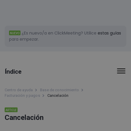
¿Es nuevo/a en ClickMeeting?
Utilice
estas guías
NUEVO
para empezar.
Índice
Primeros pasos
Centro de ayuda
Base de conocimiento
Facturación y pagos
Cancelación
Facturación y pagos
ARTICLE
Complementos
Cancelación
Pagos
Actualización