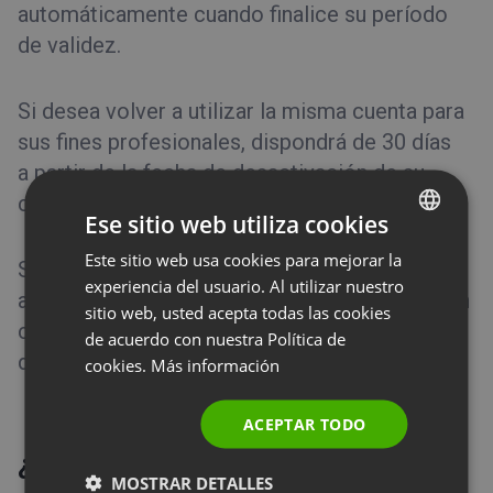
automáticamente cuando finalice su período
de validez.
Si desea volver a utilizar la misma cuenta para
sus fines profesionales, dispondrá de 30 días
a partir de la fecha de desactivación de su
cuenta para restaurarla.
Ese sitio web utiliza cookies
Este sitio web usa cookies para mejorar la
ENGLISH
Si prefiere cerrar su cuenta de prueba gratuita
experiencia del usuario. Al utilizar nuestro
FRENCH
antes de su expiración automática, póngase en
sitio web, usted acepta todas las cookies
contacto con nuestro Equipo de Satisfacción
GERMAN
de acuerdo con nuestra Política de
del Cliente (
Asistencia al cliente
).
cookies.
Más información
POLISH
RUSSIAN
ACEPTAR TODO
SPANISH
¿Puedo suspender mi cuenta?
MOSTRAR DETALLES
PORTUGUESE