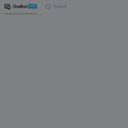
ChatBot
Search
NEW