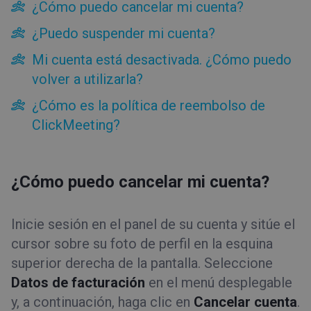
¿Cómo puedo cancelar mi cuenta?
Cancelación
¿Puedo suspender mi cuenta?
¿Cómo puedo cancelar mi cuenta?
Mi cuenta está desactivada. ¿Cómo puedo
¿Puedo suspender mi cuenta?
volver a utilizarla?
Mi cuenta está desactivada. ¿Cómo puedo volver a
utilizarla?
¿Cómo es la política de reembolso de
¿Cómo es la política de reembolso de ClickMeeting?
ClickMeeting?
Bajada de categoría
Herramientas
¿Cómo puedo cancelar mi cuenta?
Tipos de evento
Sala del evento
Inicie sesión en el panel de su cuenta y sitúe el
Trucos y sugerencias
cursor sobre su foto de perfil en la esquina
superior derecha de la pantalla. Seleccione
Datos de facturación
en el menú desplegable
y, a continuación, haga clic en
Cancelar cuenta
.