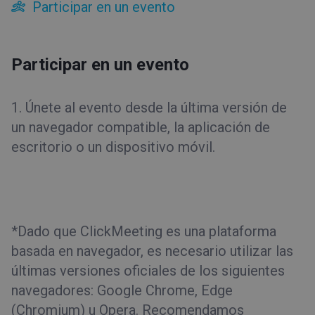
Participar en un evento
Sala del evento
Trucos y sugerencias
Participar en un evento
Para el presentador
Para los asistentes
1. Únete al evento desde la última versión de
Participar en un evento
un navegador compatible, la aplicación de
Sugerencias del panel de cuenta
escritorio o un dispositivo móvil.
Sugerencias de la sala del evento
*Dado que ClickMeeting es una plataforma
basada en navegador, es necesario utilizar las
últimas versiones oficiales de los siguientes
navegadores: Google Chrome, Edge
(Chromium) u Opera. Recomendamos