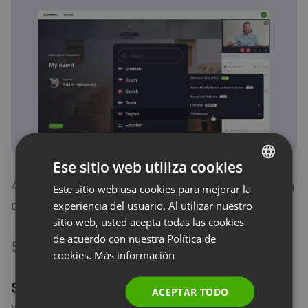
Ese sitio web utiliza cookies
4. ¿No oyes nada? Recarga la página y revisa la
Este sitio web usa cookies para mejorar la
ENGLISH
configuración de la pestaña.
experiencia del usuario. Al utilizar nuestro
FRENCH
sitio web, usted acepta todas las cookies
GERMAN
de acuerdo con nuestra Política de
5. Habilitar la cámara y el micrófono
cookies.
Más información
POLISH
RUSSIAN
Si tienes la opción de encender
el micrófono
ACEPTAR TODO
SPANISH
y la cámara durante el evento, recuerda: