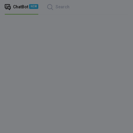
ChatBot
Search
NEW