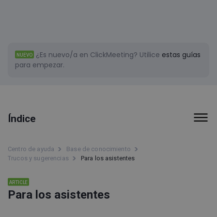
¿Es nuevo/a en ClickMeeting?
Utilice
estas guías
NUEVO
para empezar.
Índice
Primeros pasos
Centro de ayuda
Base de conocimiento
Trucos y sugerencias
Para los asistentes
Facturación y pagos
Herramientas
ARTICLE
Para los asistentes
Tipos de evento