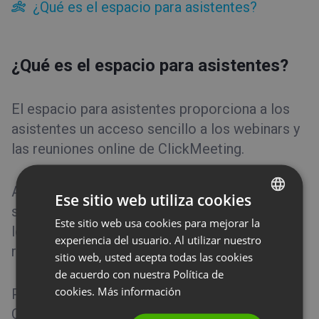
¿Qué es el espacio para asistentes?
Acerca de ClickMeeting
Configuración de la cuenta
Acceso a la cuenta
¿Qué es el espacio para asistentes?
Prueba gratuita
Facturación y pagos
El espacio para asistentes proporciona a los
asistentes un acceso sencillo a los webinars y
Herramientas
las reuniones online de ClickMeeting.
Tipos de evento
Sala del evento
Al crear una cuenta, los asistentes pueden ver
Ese sitio web utiliza cookies
su historial de eventos, así como una lista de
Trucos y sugerencias
Este sitio web usa cookies para mejorar la
ENGLISH
los próximos eventos para los que se han
experiencia del usuario. Al utilizar nuestro
FRENCH
registrado o a los que han sido invitados.
sitio web, usted acepta todas las cookies
GERMAN
de acuerdo con nuestra Política de
cookies.
Más información
Para comenzar, haz clic
aquí
y abre la pestaña
POLISH
Crear cuenta. Completa el formulario de
RUSSIAN