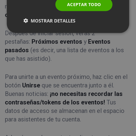
ACEPTAR TODO
registro y haz clic en
Aceptar y crear una
SPANISH
cuenta
.
MOSTRAR DETALLES
PORTUGUESE
ITALIAN
Después de iniciar sesión, verás 2
pestañas:
Próximos eventos
y
Eventos
pasados
(es decir, una lista de eventos a los
que has asistido).
Para unirte a un evento próximo, haz clic en el
botón
Unirse
que se encuentra junto a él.
Buenas noticias:
¡no necesitas recordar las
contraseñas/tokens de los eventos!
Tus
datos de acceso se almacenan en el espacio
para asistentes de tu cuenta.