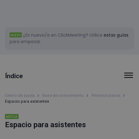
¿Es nuevo/a en ClickMeeting?
Utilice
estas guías
NUEVO
para empezar.
Índice
Primeros pasos
Centro de ayuda
Base de conocimiento
Primeros pasos
Espacio para asistentes
Página de estado de ClickMeeting
Espacio para asistentes
ARTICLE
Espacio para asistentes
¿Qué es el espacio para asistentes?
¿Cómo apoyamos a nuestros clientes?