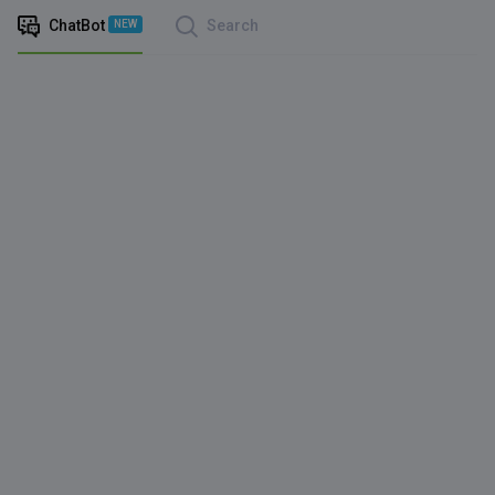
ChatBot
Search
NEW