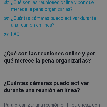
¿Qué son las reuniones online y por qué
Herramientas
merece la pena organizarlas?
Tipos de evento
¿Cuántas cámaras puedo activar durante
una reunión en línea?
Webinars en vivo
Webinars automatizados
FAQ
Webinars bajo demanda
Webinars de pago
Reuniones en línea
¿Qué son las reuniones online y por
¿Qué son las reuniones online y por qué merece la pena
qué merece la pena organizarlas?
organizarlas?
¿Cuántas cámaras puedo activar durante una reunión en
línea?
FAQ
¿Cuántas cámaras puedo activar
Modo Edu
durante una reunión en línea?
Para organizar una reunión en línea eficaz con