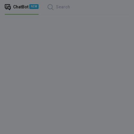
ChatBot
Search
NEW