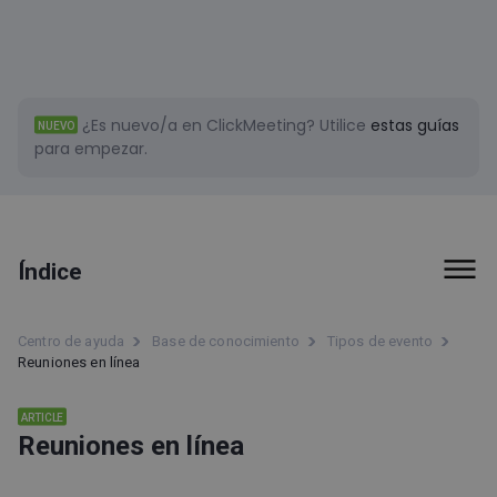
¿Es nuevo/a en ClickMeeting?
Utilice
estas guías
NUEVO
para empezar.
Índice
Sala del evento
Centro de ayuda
Base de conocimiento
Tipos de evento
Reuniones en línea
Trucos y sugerencias
Primeros pasos
ARTICLE
Reuniones en línea
Facturación y pagos