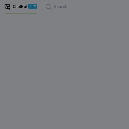
ChatBot
Search
NEW