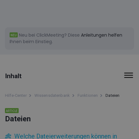
Neu bei ClickMeeting?
Diese
Anleitungen helfen
NEU
Ihnen beim Einstieg.
Inhalt
Tipps und Tricks
Hilfe-Center
Wissensdatenbank
Funktionen
Dateien
Erste Schritte
ARTICLE
Dateien
Rechnungslegung und Zahlungen
Funktionen
Welche Dateierweiterungen können in