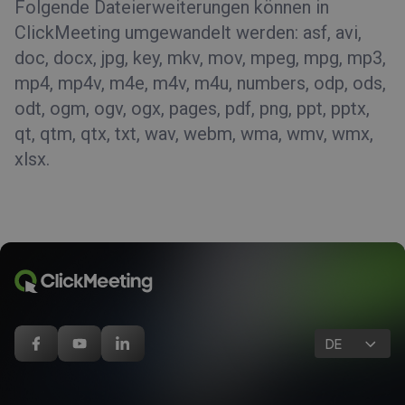
Folgende Dateierweiterungen können in
ClickMeeting umgewandelt werden: asf, avi,
doc, docx, jpg, key, mkv, mov, mpeg, mpg, mp3,
mp4, mp4v, m4e, m4v, m4u, numbers, odp, ods,
odt, ogm, ogv, ogx, pages, pdf, png, ppt, pptx,
qt, qtm, qtx, txt, wav, webm, wma, wmv, wmx,
xlsx.
DE