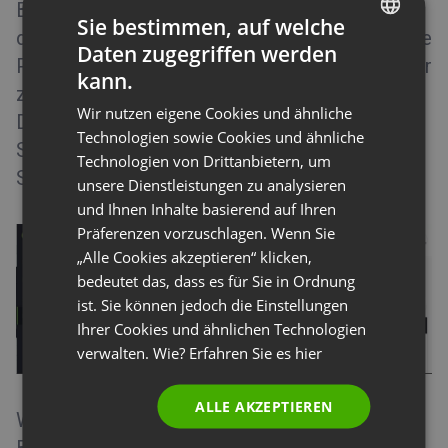
Bei der Nutzung von ClickMeeting können Sie
Event-Typen
Sie bestimmen, auf welche
die Inhalte mit Ihren Teilnehmern teilen, um Ihre
Daten zugegriffen werden
Event-Raum
ENGLISH
Präsentation noch interessanter und prägnanter
kann.
zu machen. Nicht nur das Teilen von
FRENCH
Wir nutzen eigene Cookies und ähnliche
Dokumenten und Präsentationen ist möglich,
GERMAN
Technologien sowie Cookies und ähnliche
Sie können auch Video-Dateien hochladen, die
Technologien von Drittanbietern, um
POLISH
Sie während Ihres Webinars abspielen können.
unsere Dienstleistungen zu analysieren
RUSSIAN
und Ihnen Inhalte basierend auf Ihren
SPANISH
Präferenzen vorzuschlagen. Wenn Sie
„Alle Cookies akzeptieren“ klicken,
PORTUGUESE
bedeutet das, dass es für Sie in Ordnung
ITALIAN
ist. Sie können jedoch die Einstellungen
Ihrer Cookies und ähnlichen Technologien
verwalten. Wie? Erfahren Sie es
hier
ALLE AKZEPTIEREN
Wir empfehlen ausdrücklich, die Dateien vor
Beginn des Webinars hochzuladen, damit Sie