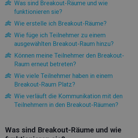
Was sind Breakout-Räume und wie
Was sind Breakout-Räume und wie funktionieren sie?
funktionieren sie?
Wie erstelle ich Breakout-Räume?
Wie füge ich Teilnehmer zu einem ausgewählten
Wie erstelle ich Breakout-Räume?
Breakout-Raum hinzu?
Wie füge ich Teilnehmer zu einem
Können meine Teilnehmer den Breakout-Raum erneut
betreten?
ausgewählten Breakout-Raum hinzu?
Wie viele Teilnehmer haben in einem Breakout-Raum
Platz?
Können meine Teilnehmer den Breakout-
Wie verläuft die Kommunikation mit den Teilnehmern in
Raum erneut betreten?
den Breakout-Räumen?
Wie viele Teilnehmer haben in einem
Menü auf der rechten Seite
Obere Leiste
Breakout-Raum Platz?
Tipps und Tricks
Wie verläuft die Kommunikation mit den
Teilnehmern in den Breakout-Räumen?
Erste Schritte
Rechnungslegung und Zahlungen
Was sind Breakout-Räume und wie
Funktionen