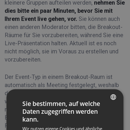
kleinere Gruppen aufteilen werden,
nehmen Sie
dies bitte ein paar Minuten, bevor Sie mit
Ihrem Event live gehen, vor.
Sie können auch
einen anderen Moderator bitten, die Breakout-
Räume für Sie vorzubereiten, während Sie eine
Live-Präsentation halten. Aktuell ist es noch
nicht möglich, sie im Voraus zu erstellen und
vorzubereiten.
Der Event-Typ in einem Breakout-Raum ist
automatisch als Meeting festgelegt, weshalb
die Teilnehmergrenze bei
40
liegt. Wenn Sie
wieder mit dem gesamten Publikum sprechen
Sie bestimmen, auf welche
möchten, müssen Sie es wieder in den Haupt-
Daten zugegriffen werden
ENGLISH
Event-Raum bringen. Sie können die Breakout-
kann.
FRENCH
Räume schließen, indem Sie auf das X-Symbol
Wir nutzen eigene Cookies und ähnliche