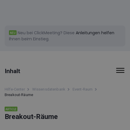
Neu bei ClickMeeting?
Diese
Anleitungen helfen
NEU
Ihnen beim Einstieg.
Inhalt
Event-Raum
Hilfe-Center
Wissensdatenbank
Event-Raum
Breakout-Räume
Live-Transkription
Wie nehme ich teil?
ARTICLE
Breakout-Räume
Menü auf der linken Seite
Breakout-Räume