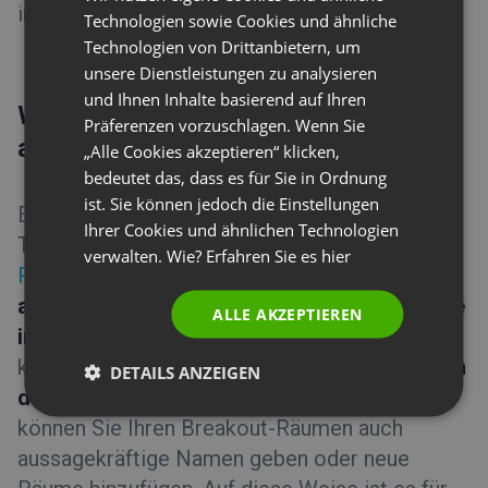
GERMAN
im Menü des Haupt-Raums klicken.
Technologien sowie Cookies und ähnliche
Technologien von Drittanbietern, um
POLISH
unsere Dienstleistungen zu analysieren
RUSSIAN
und Ihnen Inhalte basierend auf Ihren
Wie füge ich Teilnehmer zu einem
SPANISH
Präferenzen vorzuschlagen. Wenn Sie
ausgewählten Breakout-Raum hinzu?
„Alle Cookies akzeptieren“ klicken,
PORTUGUESE
bedeutet das, dass es für Sie in Ordnung
ITALIAN
ist. Sie können jedoch die Einstellungen
Es gibt verschiedene Möglichkeiten,
Ihrer Cookies und ähnlichen Technologien
Teilnehmer einem ausgewählten
Breakout-
verwalten. Wie? Erfahren Sie es
hier
Raum
hinzuzufügen. Zum Beispiel können Sie
alle Teilnehmer auf einmal auswählen und sie
ALLE AKZEPTIEREN
in einen Breakout-Raum verschieben.
Sie
können auch
nur ein paar markieren und sie in
DETAILS ANZEIGEN
den Raum verschieben.
An diesem Punkt
können Sie Ihren Breakout-Räumen auch
aussagekräftige Namen geben oder neue