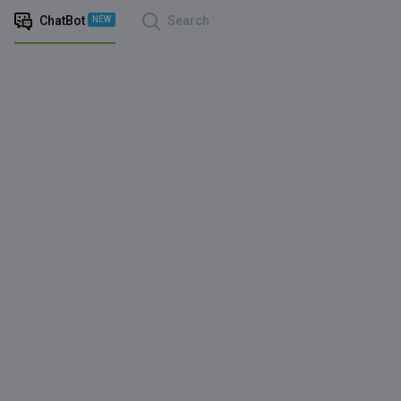
ChatBot
Search
NEW