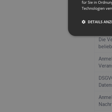
für Sie in Ordnun
Verans
Technologien ver
Einla
DETAILS ANZ
verse
Die V
belieb
Anmel
Veran
DSGVO
Daten
Anmel
Nachr