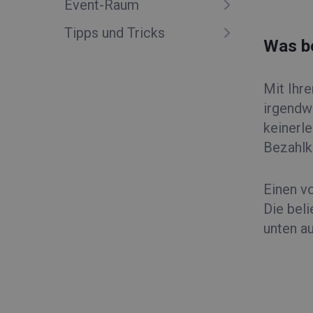
Event-Raum
Tipps und Tricks
Was be
Mit Ihr
irgendw
keinerle
Bezahlk
Einen vo
Die bel
unten au