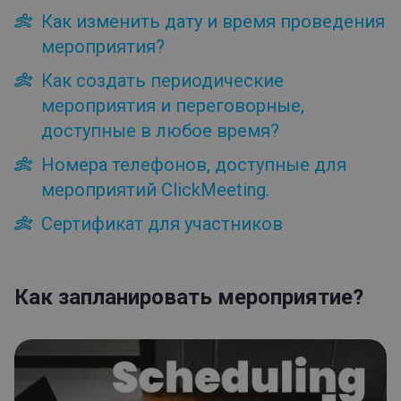
Как изменить дату и время проведения
Файлы
мероприятия?
Приемная
Планирование мероприятия
Как создать периодические
Как запланировать мероприятие?
мероприятия и переговорные,
Как изменить дату и время проведения мероприятия?
доступные в любое время?
Как создать периодические мероприятия и
Номера телефонов, доступные для
переговорные, доступные в любое время?
Номера телефонов, доступные для мероприятий
мероприятий ClickMeeting.
ClickMeeting.
Сертификат для участников
Сертификат для участников
Автоматизация
Ребрендинг
Как запланировать мероприятие?
Приглашения
Встраивание
Профиль
Регистрация
Записи