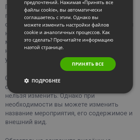
предпочтений. Нажимая «Принять все
При редактировании мероприятия
ITALIAN
файлы cookie», вы автоматически
помните, что изменить тип переговорной
соглашаетесь с этим. Однако вы
с «Постоянная» на «Запланированная» или
можете изменить настройки файлов
cookie и аналогичных процессов. Как
наоборот нельзя. Чтобы изменить тип
это сделать? Прочитайте информацию
мероприятия, свяжитесь с нами в чате –
наэтой странице.
нажмите на иконку чата в правом нижнем
углу.
ПРИНЯТЬ ВСЕ
Обратите внимание, что после настройки
ПОДРОБНЕЕ
оплаты за платное мероприятие ее уже
нельзя изменить. Однако при
необходимости вы можете изменить
название мероприятия, его содержимое и
внешний вид.