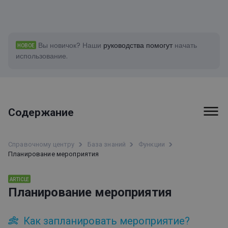
Вы новичок?
Наши
руководства помогут
начать
НОВОЕ
использование.
Содержание
Счета-фактуры и платежи
Справочному центру
База знаний
Функции
Планирование мероприятия
Функции
ARTICLE
Информация о доступности ClickMeeting
Планирование мероприятия
Интеграции
Лента событий
Как запланировать мероприятие?
Статистика