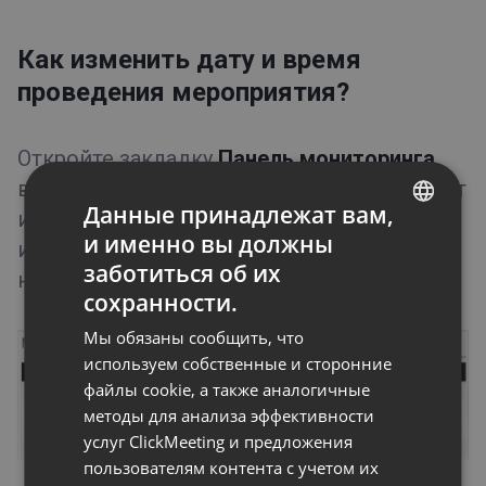
Как изменить дату и время
проведения мероприятия?
Откройте закладку
Панель мониторинга
,
выберите
Действия → Изменить
справа от
Данные принадлежат вам,
имени переговорной. Здесь вы сможете
и именно вы должны
изменить время проведения и другие
ENGLISH
заботиться об их
настройки мероприятия.
FRENCH
сохранности.
GERMAN
Мы обязаны сообщить, что
POLISH
используем собственные и сторонние
файлы cookie, а также аналогичные
RUSSIAN
методы для анализа эффективности
SPANISH
услуг ClickMeeting и предложения
пользователям контента с учетом их
PORTUGUESE