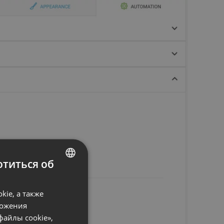
титься об
ENGLISH
ie, а также
FRENCH
ложения
GERMAN
файлы cookie»,