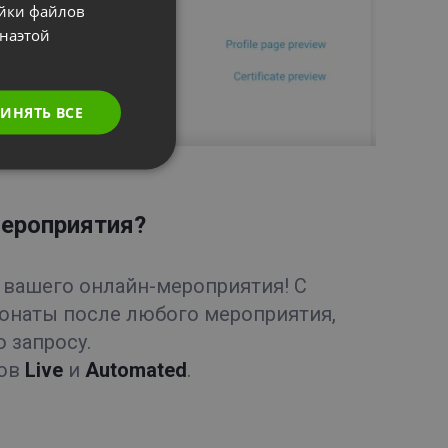
ойки файлов
POLISH
наэтой
RUSSIAN
SPANISH
ИНЯТЬ ВСЕ
PORTUGUESE
ITALIAN
мероприятия?
 вашего онлайн-мероприятия! С
онаты после любого мероприятия,
 запросу.
тов
Live
и
Automated
.