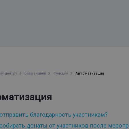
му центру
База знаний
Функции
Автоматизация
оматизация
 отправить благодарность участникам?
 собирать донаты от участников после мероп