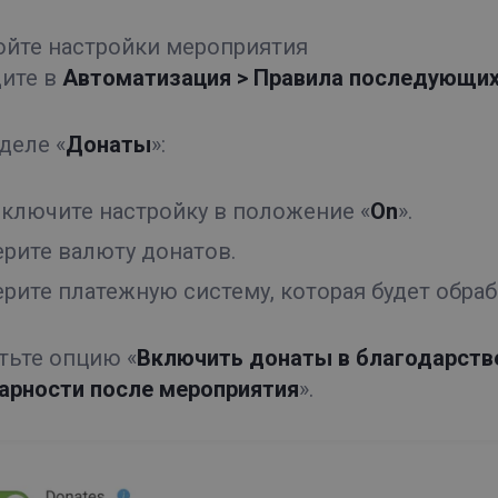
ройте настройки мероприятия
ите в
Автоматизация > Правила последующих
зделе «
Донаты
»:
ключите настройку в положение «
On
».
рите валюту донатов.
рите платежную систему, которая будет обраб
етьте опцию «
Включить донаты в благодарстве
арности после мероприятия
».