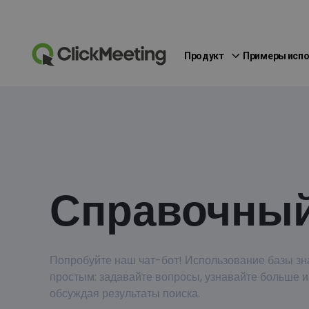
Продукт
Примеры исп
Справочный
Попробуйте наш чат-бот! Использование базы зн
простым: задавайте вопросы, узнавайте больше и
обсуждая результаты поиска.