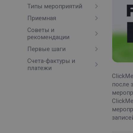
Типы мероприятий
Приемная
Советы и
рекомендации
Первые шаги
Счета-фактуры и
платежи
ClickM
после 
меропр
ClickM
меропр
записе