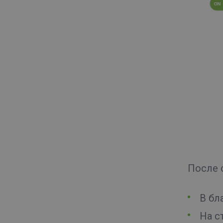
После 
В бл
На с