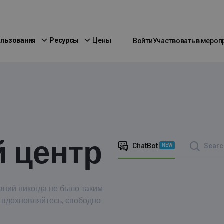
ользования
Ресурсы
Цены
Войти
Участвовать в мероп
 центр
ChatBot
Searc
NEW
аний никогда не было таким
 вдохновляйтесь, свободно