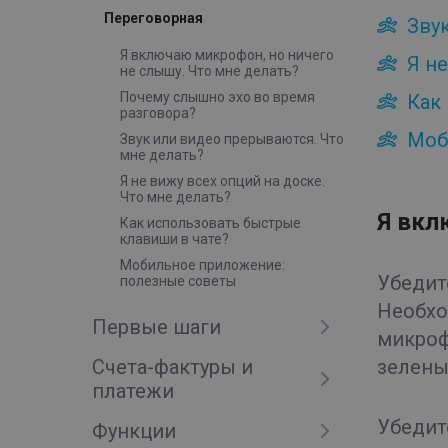
Переговорная
Зву
Я включаю микрофон, но ничего
Я не
не слышу. Что мне делать?
Почему слышно эхо во время
Как
разговора?
Моб
Звук или видео прерываются. Что
мне делать?
Я не вижу всех опций на доске.
Что мне делать?
Я вкл
Как использовать быстрые
клавиши в чате?
Мобильное приложение:
Убедит
полезные советы
Необхо
Первые шаги
микроф
Счета-фактуры и
зелены
платежи
Убедит
Функции