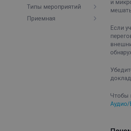
и микро
Типы мероприятий
мешать 
Приемная
Если у
перего
внешни
обнару
Убедит
доклад
Чтобы 
Аудио/