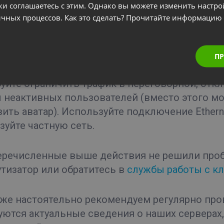
ки соглашаетесь с этим. Однако вы можете изменить настр
и видео. Проверьте, не работают ли какие-ли
гичных процессов. Как это сделать? Прочитайте информацию
ите их, если обнаружите. Обратите особое вн
яют настройки автоматически, и на типичны
загружать или выгружать файлы во время веби
ПР
уйте ограничить трафик в переговорной, отк
 неактивных пользователей (вместо этого м
ить аватар). Используйте подключение Etherne
зуйте частную сеть.
еречисленные выше действия не решили проб
тизатор или обратитесь в
службы работы с к
же настоятельно рекомендуем регулярно пр
уются актуальные сведения о наших серверах, 