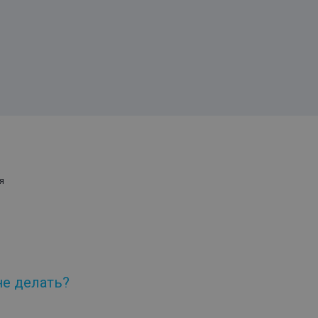
я
не делать?