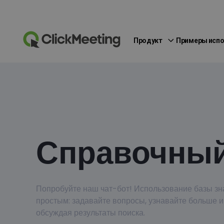
Продукт
Примеры исп
Справочный
Попробуйте наш чат-бот! Использование базы зн
простым: задавайте вопросы, узнавайте больше и
обсуждая результаты поиска.