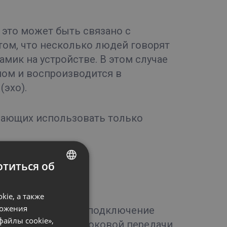
 это может быть связано с
ом, что несколько людей говорят
мик на устройстве. В этом случае
ом и воспроизводится в
(эхо).
упающих использовать только
титься об
ть?
ENGLISH
ie, а также
FRENCH
ложения
 том, что интернет-подключение
GERMAN
файлы cookie»,
 качественной потоковой передачи