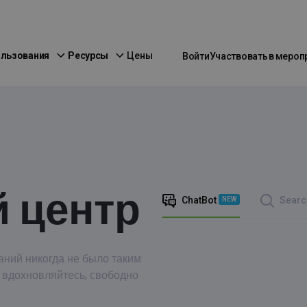
ользования
Ресурсы
Цены
Войти
Участвовать в мероп
 центр
ChatBot
Searc
NEW
аний никогда не было таким
 вдохновляйтесь, свободно