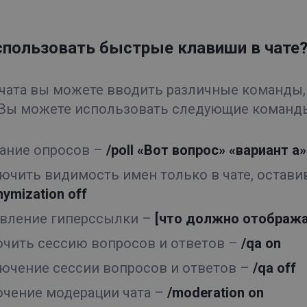
спользовать быстрые клавиши в чате
 чата вы можете вводить различные команды, 
 Вы можете использовать следующие команд
ание опросов –
/poll «Вот вопрос» «вариант a
ючить видимость имен только в чате, остав
nymization off
вление гиперссылки –
[что должно отображат
чить сессию вопросов и ответов –
/qa on
ючение сессии вопросов и ответов –
/qa off
чение модерации чата –
/moderation on