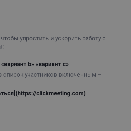
?
чтобы упростить и ускорить работу с
ы:
» «вариант b» «вариант c»
ив список участников включенным –
ься](https://clickmeeting.com)