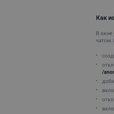
Как и
В окне
чатом.
созд
откл
/ano
доба
вклю
откл
вклю