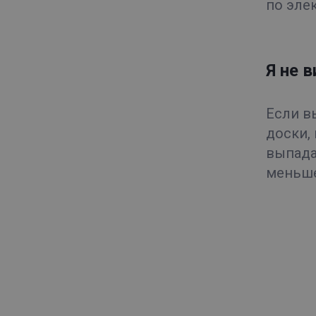
по эле
Я не 
Если в
доски,
выпада
меньше