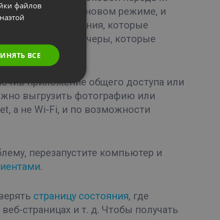
ойки файлов
POLISH
бо приложения в фоновом режиме, и
наэтой
RUSSIAN
имание на приложения, которые
е файловые диспетчеры, которые
SPANISH
нара.
ИНЯТЬ ВСЕ
PORTUGUESE
ITALIAN
лючив приложение общего доступа или
ожно выгрузить фотографию или
t, а не Wi-Fi, и по возможности
лему, перезапустите компьютер и
лиентами
.
оверять
страницу состояния
, где
веб-страницах и т. д. Чтобы получать