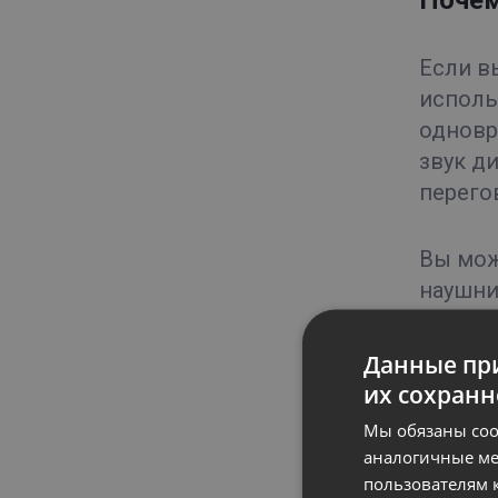
Почем
Если в
исполь
одновр
звук д
перего
Вы мож
наушни
Данные при
Звук 
их сохранн
Мы обязаны соо
аналогичные ме
Если з
пользователям к
надежн