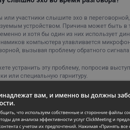
у слышно эхо во время разговора?
ы или участники слышите эхо в переговорной,
зуемым устройством. Причина может быть в т
еменно и хотя бы один из них использует дина
инамиков компьютера улавливается микрофон
ворной, вызывая проблему обратного сигнала 
ете устранить эту проблему, попросив выст
ки или специальную гарнитуру.
надлежат вам, и именно вы должны забо
или видео прерываются. Что мне дела
ости.
бщить, что используем собственные и сторонние файлы cook
тоды для анализа эффективности услуг ClickMeeting и пред
вук нестабилен или прерывается, убедитесь в
онтента с учетом их предпочтений. Нажимая «Принять все 
о, а пропускной способности достаточно для