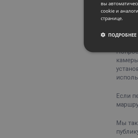
вы автоматичес
звука 
cookie и анало
отключ
странице.
обновл
могут 
ПОДРОБНЕЕ
Попроб
камеры
установ
исполь
Если п
маршру
Мы так
публик