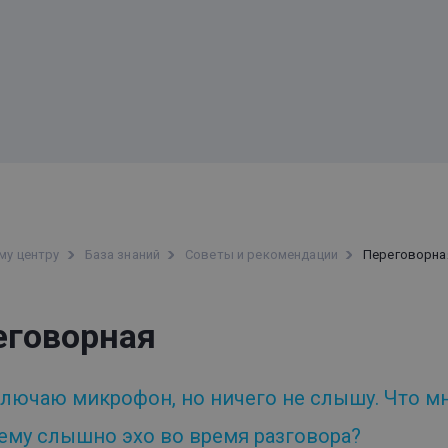
му центру
База знаний
Советы и рекомендации
Переговорна
еговорная
ключаю микрофон, но ничего не слышу. Что м
ему слышно эхо во время разговора?