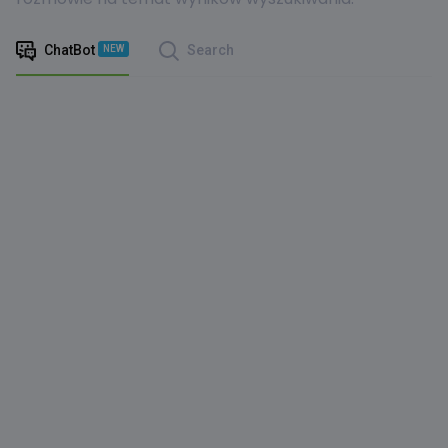
ChatBot
Search
NEW