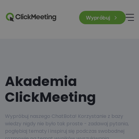
Wypróbuj
Akademia
ClickMeeting
Wypróbuj naszego ChatBota! Korzystanie z bazy
wiedzy nigdy nie było tak proste - zadawaj pytania,
pogłębiaj tematy i inspiruj się podczas swobodnej
rozmowie na temat wyników wyszukiwania.