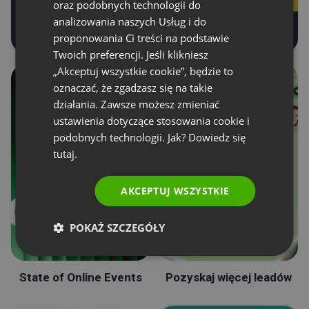
oraz podobnych technologii do
analizowania naszych Usług i do
POLISH
proponowania Ci treści na podstawie
RUSSIAN
Twoich preferencji. Jeśli klikniesz
SPANISH
„Akceptuj wszystkie cookie”, będzie to
oznaczać, że zgadzasz się na takie
PORTUGUESE
działania. Zawsze możesz zmieniać
ITALIAN
ustawienia dotyczące stosowania cookie i
podobnych technologii. Jak? Dowiedz się
tutaj.
AKCEPTUJ WSZYSTKIE
POKAŻ SZCZEGÓŁY
State of Online Events
Pozyskaj więcej leadów