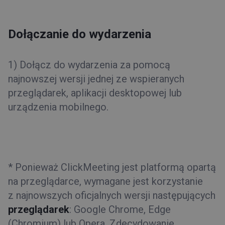
Dla prezenterów
Panel konta
Dołączanie do wydarzenia
Pokój wydarzenia
Pierwsze kroki
1)
Dołącz do wydarzenia za pomocą
Faktury i płatności
najnowszej wersji jednej ze wspieranych
przeglądarek, aplikacji desktopowej lub
Funkcje
urządzenia mobilnego
.
Typy wydarzeń
* Ponieważ ClickMeeting jest platformą opartą
na przeglądarce, wymagane jest korzystanie
z najnowszych oficjalnych wersji następujących
przeglądarek
: Google Chrome, Edge
(Chromium) lub Opera. Zdecydowanie