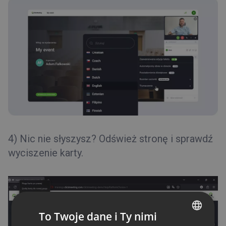
4)
Ni
c
ni
e
słyszysz
?
Odśwież
stronę
i
sprawdź
wyciszenie
karty
.
To Twoje dane i Ty nimi