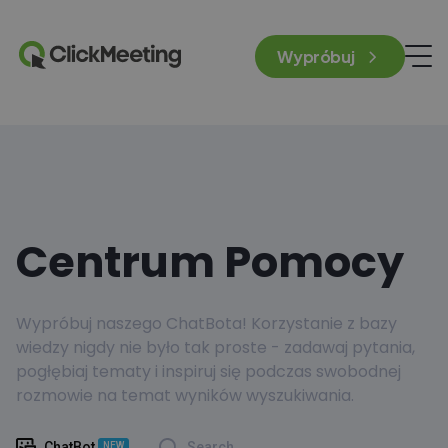
Wypróbuj
Centrum Pomocy
Wypróbuj naszego ChatBota! Korzystanie z bazy
wiedzy nigdy nie było tak proste - zadawaj pytania,
pogłębiaj tematy i inspiruj się podczas swobodnej
rozmowie na temat wyników wyszukiwania.
ChatBot
Search
NEW