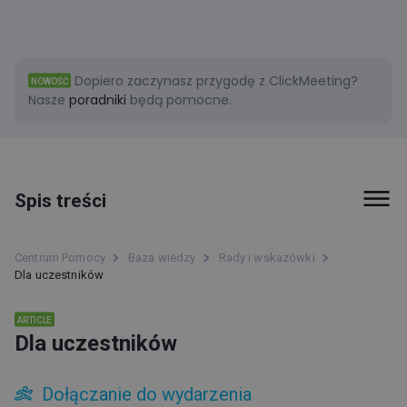
Dopiero zaczynasz przygodę z ClickMeeting?
NOWOŚĆ
Nasze
poradniki
będą pomocne.
Spis treści
Pokój wydarzenia
Centrum Pomocy
Baza wiedzy
Rady i wskazówki
Dla uczestników
Rady i wskazówki
ARTICLE
Webinar – lead generation
Dla uczestników
Dla uczestników
Dołączanie do wydarzenia
Dołączanie do wydarzenia