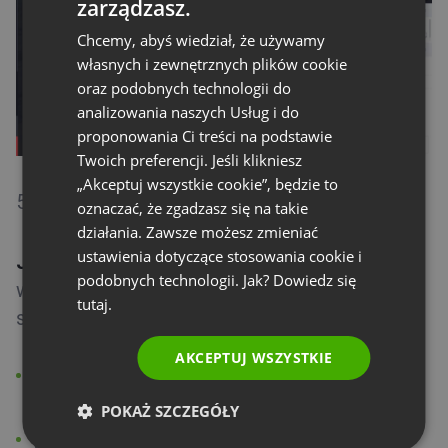
zarządzasz.
ENGLISH
Chcemy, abyś wiedział, że używamy
FRENCH
własnych i zewnętrznych plików cookie
GERMAN
oraz podobnych technologii do
analizowania naszych Usług i do
POLISH
proponowania Ci treści na podstawie
RUSSIAN
Twoich preferencji. Jeśli klikniesz
SPANISH
„Akceptuj wszystkie cookie”, będzie to
5) Włączenie kamery i mikrofonu
oznaczać, że zgadzasz się na takie
PORTUGUESE
działania. Zawsze możesz zmieniać
ITALIAN
ustawienia dotyczące stosowania cookie i
Jeśli podczas wydarzenia masz możliwość
podobnych technologii. Jak? Dowiedz się
włączenia mikrofonu i kamery podczas
tutaj.
swojego wydarzenia pamiętaj o:
AKCEPTUJ WSZYSTKIE
udzieleniu zgody na dostęp do mikrofonu
i kamery w swojej przeglądarce
POKAŻ SZCZEGÓŁY
wyłączeniu VPNa, który może blokować