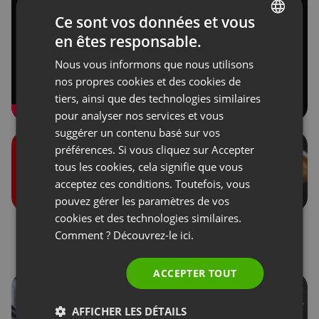
Ce sont vos données et vous
en êtes responsable.
ENGLISH
Nous vous informons que nous utilisons
FRENCH
nos propres cookies et des cookies de
GERMAN
tiers, ainsi que des technologies similaires
pour analyser nos services et vous
POLISH
suggérer un contenu basé sur vos
RUSSIAN
préférences. Si vous cliquez sur Accepter
SPANISH
tous les cookies, cela signifie que vous
acceptez ces conditions. Toutefois, vous
PORTUGUESE
pouvez gérer les paramètres de vos
ITALIAN
cookies et des technologies similaires.
Rôles lors des
Dons des participants
Comment ? Découvrez-le
ici.
événements
ACCEPTER TOUT
AFFICHER LES DÉTAILS