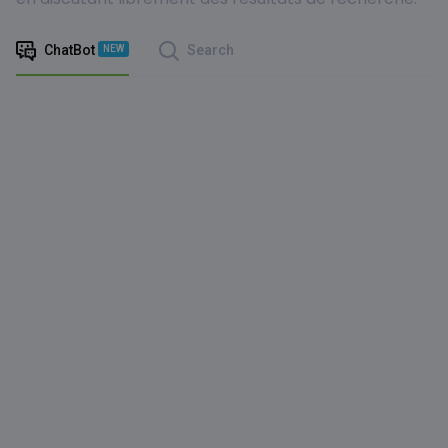
ChatBot
Search
NEW