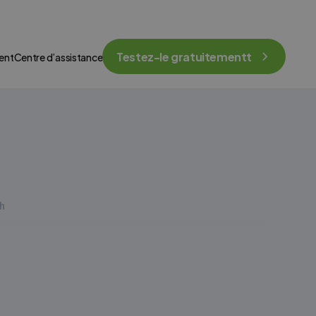
Testez-le gratuitementt
ent
Centre d’assistance
h