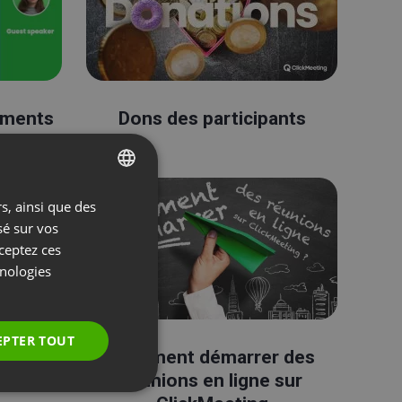
ements
Dons des participants
s, ainsi que des
ENGLISH
sé sur vos
FRENCH
cceptez ces
GERMAN
hnologies
POLISH
RUSSIAN
EPTER TOUT
dIn
Comment démarrer des
SPANISH
réunions en ligne sur
PORTUGUESE