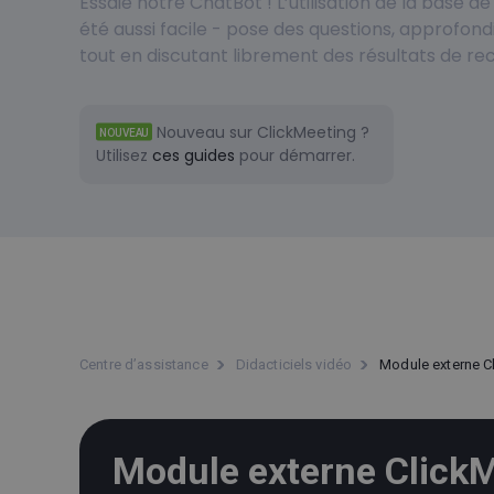
Essaie notre ChatBot ! L’utilisation de la base 
été aussi facile - pose des questions, approfondi
tout en discutant librement des résultats de re
Nouveau sur ClickMeeting ?
NOUVEAU
Utilisez
ces guides
pour démarrer.
Centre d’assistance
Didacticiels vidéo
Module externe C
Module externe Click