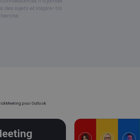
de connaissances n’a jamais
s des sujets et inspire-toi
cherche.
lickMeeting pour Outlook
Meeting