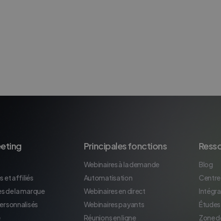
eting
Principales fonctions
Ress
Webinaires à la demande
Blog
 et affiliés
Automatisation
Centre
s de la marque
Webinaires en direct
Intégra
personnalisés
Webinaires payants
Études
e
Réunions en ligne
Zone d