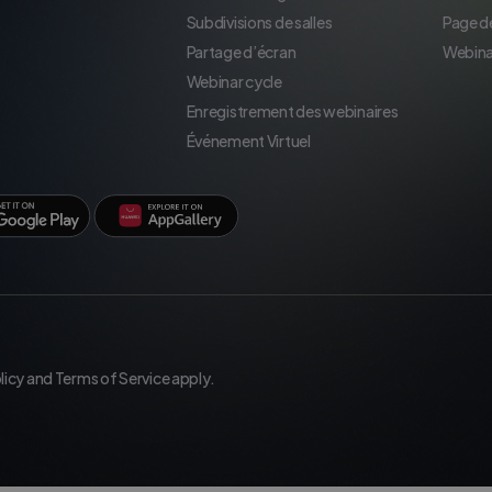
Subdivisions de salles
Page d
Partage d’écran
Webina
Webinar cycle
Enregistrement des webinaires
Événement Virtuel
licy
and
Terms of Service
apply.