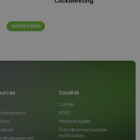
ClickMeeting
ITALIAN
AUTRES VIDÉOS
ources
Société
Carrière
 d’assistance
RGPD
tions
Mentions légales
 de cas
Point de contact pour les
notifications
e développement