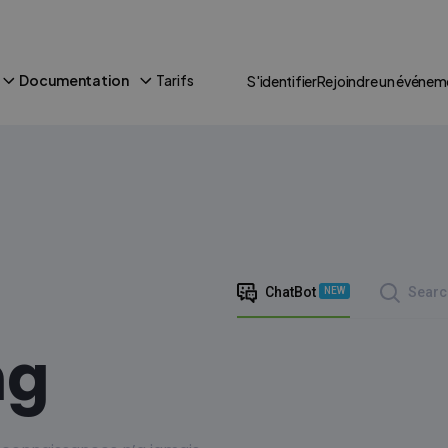
Documentation
Tarifs
S'identifier
Rejoindre un événem
ChatBot
Searc
NEW
ng