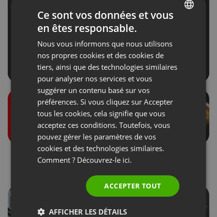
Ce sont vos données et vous
en êtes responsable.
ENGLISH
Nous vous informons que nous utilisons
FRENCH
nos propres cookies et des cookies de
GERMAN
tiers, ainsi que des technologies similaires
pour analyser nos services et vous
POLISH
suggérer un contenu basé sur vos
RUSSIAN
préférences. Si vous cliquez sur Accepter
SPANISH
tous les cookies, cela signifie que vous
acceptez ces conditions. Toutefois, vous
PORTUGUESE
pouvez gérer les paramètres de vos
ITALIAN
cookies et des technologies similaires.
Rôles lors des
Dons des participants
Comment ? Découvrez-le
ici.
événements
ACCEPTER TOUT
AFFICHER LES DÉTAILS