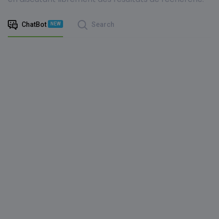
ChatBot
Search
NEW