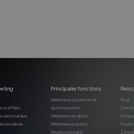
eting
Principales fonctions
Ress
Webinaires à la demande
Blog
 et affiliés
Automatisation
Centre
s de la marque
Webinaires en direct
Intégra
personnalisés
Webinaires payants
Études
e
Réunions en ligne
Zone d