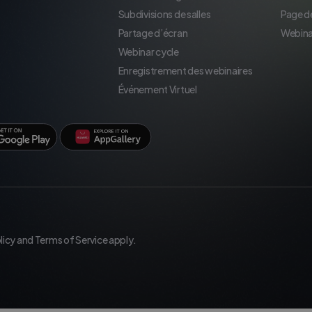
Subdivisions de salles
Page d
Partage d’écran
Webina
Webinar cycle
Enregistrement des webinaires
Événement Virtuel
licy
and
Terms of Service
apply.