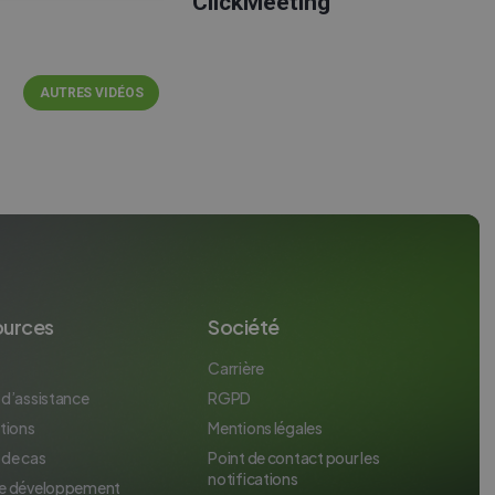
ClickMeeting
ITALIAN
AUTRES VIDÉOS
ources
Société
Carrière
 d’assistance
RGPD
tions
Mentions légales
 de cas
Point de contact pour les
notifications
e développement