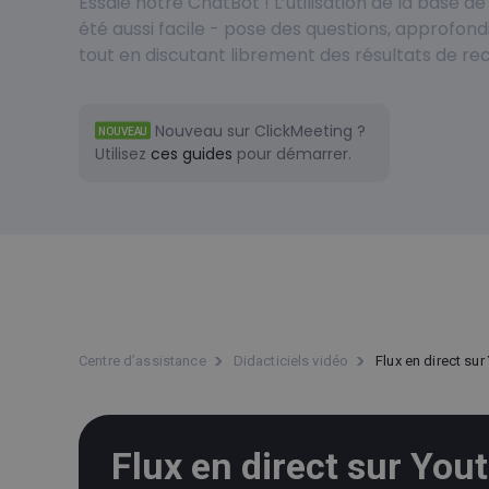
Essaie notre ChatBot ! L’utilisation de la base 
été aussi facile - pose des questions, approfondi
tout en discutant librement des résultats de re
Nouveau sur ClickMeeting ?
NOUVEAU
Utilisez
ces guides
pour démarrer.
Centre d’assistance
Didacticiels vidéo
Flux en direct su
Flux en direct sur You