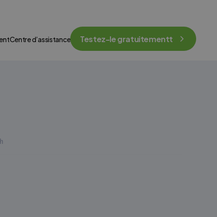
Testez-le gratuitementt
ent
Centre d’assistance
h