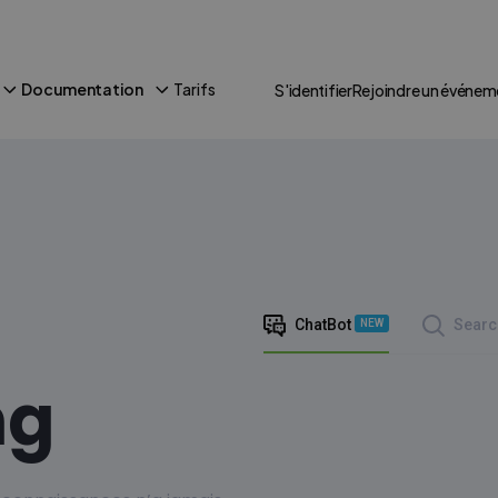
Documentation
Tarifs
S'identifier
Rejoindre un événem
ChatBot
Searc
NEW
ng