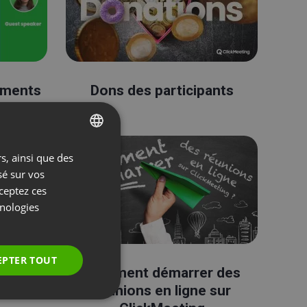
ements
Dons des participants
s, ainsi que des
ENGLISH
sé sur vos
FRENCH
cceptez ces
GERMAN
hnologies
POLISH
RUSSIAN
EPTER TOUT
dIn
Comment démarrer des
SPANISH
réunions en ligne sur
PORTUGUESE