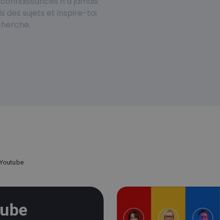
de connaissances n’a jamais
s des sujets et inspire-toi
cherche.
r Youtube
tube