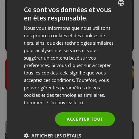
Ce sont vos données et vous
en êtes responsable.
ENGLISH
Nous vous informons que nous utilisons
FRENCH
nos propres cookies et des cookies de
GERMAN
tiers, ainsi que des technologies similaires
pour analyser nos services et vous
POLISH
suggérer un contenu basé sur vos
RUSSIAN
préférences. Si vous cliquez sur Accepter
SPANISH
tous les cookies, cela signifie que vous
acceptez ces conditions. Toutefois, vous
PORTUGUESE
pouvez gérer les paramètres de vos
ITALIAN
cookies et des technologies similaires.
Rôles lors des
Dons des participants
Comment ? Découvrez-le
ici.
événements
ACCEPTER TOUT
AFFICHER LES DÉTAILS