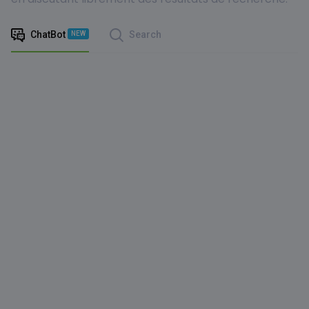
ChatBot
Search
NEW