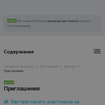
Вы новичок?
Наши
руководства помогут
начать
НОВОЕ
использование.
Содержание
Первые шаги
Справочному центру
База знаний
Функции
Приглашения
Счета-фактуры и платежи
Функции
ARTICLE
Приглашения
Информация о доступности ClickMeeting
Как пригласить участников на
Интеграции