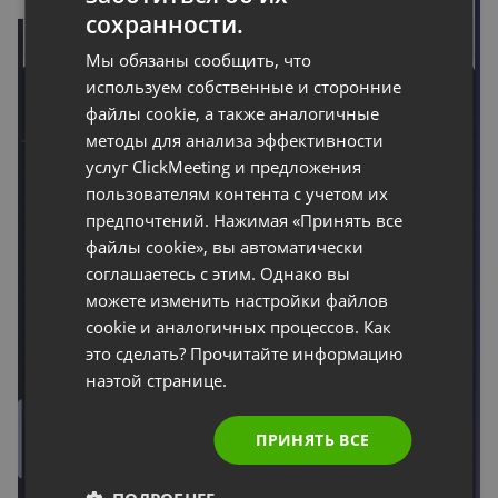
FRENCH
сохранности.
GERMAN
Мы обязаны сообщить, что
POLISH
используем собственные и сторонние
файлы cookie, а также аналогичные
RUSSIAN
методы для анализа эффективности
SPANISH
услуг ClickMeeting и предложения
пользователям контента с учетом их
PORTUGUESE
предпочтений. Нажимая «Принять все
ITALIAN
файлы cookie», вы автоматически
соглашаетесь с этим. Однако вы
можете изменить настройки файлов
cookie и аналогичных процессов. Как
это сделать? Прочитайте информацию
наэтой странице.
ПРИНЯТЬ ВСЕ