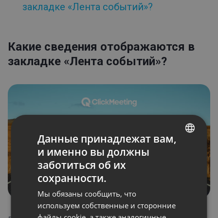
закладке «Лента событий»?
Лента событий
Какие сведения отображаются в закладке «Лента
событий»?
Какие сведения отображаются в
Статистика
закладке «Лента событий»?
Файлы
Приемная
Планирование мероприятия
Автоматизация
Ребрендинг
Приглашения
Встраивание
Данные принадлежат вам,
Профиль
и именно вы должны
ENGLISH
Регистрация
заботиться об их
FRENCH
Записи
сохранности.
GERMAN
Типы мероприятий
Мы обязаны сообщить, что
POLISH
используем собственные и сторонние
Приемная
файлы cookie, а также аналогичные