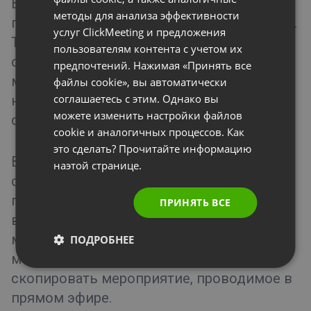
В «Ленте событий» представлен обзор
RUSSIAN
методы для анализа эффективности
Советы и рекомендации
предыдущих и предстоящих мероприятий.
SPANISH
услуг ClickMeeting и предложения
Там вы увидите визуальную статистику,
пользователям контента с учетом их
PORTUGUESE
отражающую число участников
предпочтений. Нажимая «Принять все
ITALIAN
мероприятия, их устройства, три страны с
файлы cookie», вы автоматически
соглашаетесь с этим. Однако вы
наибольшим числом участником и три
можете изменить настройки файлов
самых высоких оставленных оценки.
cookie и аналогичных процессов. Как
это сделать? Прочитайте информацию
В закладке «Лента событий» можно
наэтой странице.
создать отчет в PDF-формате по каждому
проведенному мероприятию. Кроме того,
ПРИНЯТЬ ВСЕ
вы можете просмотреть запись
мероприятия, а также удалить любое
ПОДРОБНЕЕ
мероприятие или при необходимости
скопировать мероприятие, проводимое в
прямом эфире.