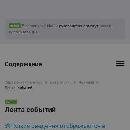
Вы новичок?
Наши
руководства помогут
начать
НОВОЕ
использование.
Содержание
Первые шаги
Справочному центру
База знаний
Функции
Лента событий
Счета-фактуры и платежи
Функции
ARTICLE
Лента событий
Информация о доступности ClickMeeting
Какие сведения отображаются в
Интеграции