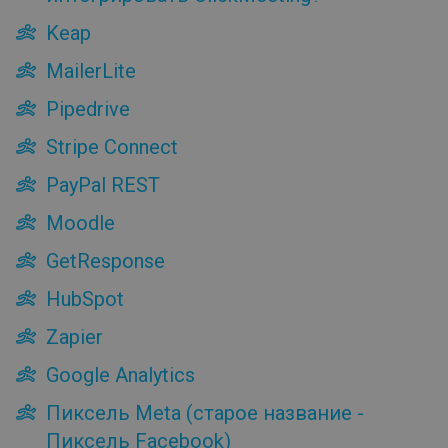
С какими сервисами можно интегрировать
Keap
ClickMeeting?
Keap
MailerLite
MailerLite
Pipedrive
Pipedrive
Stripe Connect
Stripe Connect
PayPal REST
PayPal REST
Moodle
Moodle
GetResponse
HubSpot
GetResponse
Zapier
HubSpot
Google Analytics
Пиксель Meta (старое название - Пиксель Facebook)
Zapier
LinkedIn Insight
Google Analytics
TikTok Pixel
Cookie Script
Пиксель Meta (старое название -
YouTube
Пиксель Facebook)