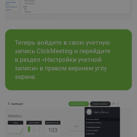
Теперь войдите в свою учетную
запись ClickMeeting и перейдите
в раздел «Настройки учетной
записи» в правом верхнем углу
экрана.