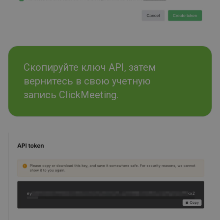
Скопируйте ключ API, затем
вернитесь в свою учетную
запись ClickMeeting.