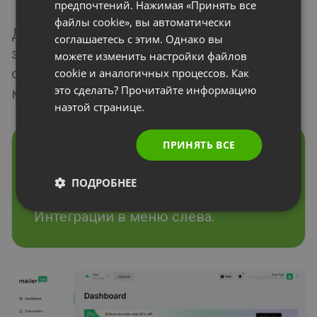
предпочтений. Нажимая «Принять все
ITALIAN
файлы cookie», вы автоматически
Для платных мероприятий все
соглашаетесь с этим. Однако вы
зарегистрированные контакты будут
можете изменить настройки файлов
отправлены в MailerLite без различия
cookie и аналогичных процессов. Как
это сделать? Прочитайте информацию
между оплатившими и неоплатившими.
наэтой странице.
ПРИНЯТЬ ВСЕ
Как это работает?
Сначала войдите в свою учетную
ПОДРОБНЕЕ
запись MailerLite и выберите
Интеграции в меню слева.