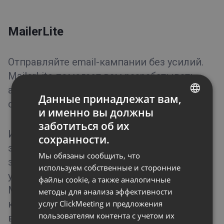
MailerLite
Отправляйте email-кампании без усилий.
MailerLite помогает вам разрабатывать,
автоматизировать и доставлять
Данные принадлежат вам,
сообщения без дополнительной работы.
и именно вы должны
ENGLISH
заботиться об их
FRENCH
Интеграция MailerLite позволит вам
сохранности.
экспортировать контакты
GERMAN
Мы обязаны сообщить, что
зарегистрированных пользователей и
POLISH
используем собственные и сторонние
участников мероприятий из ClickMeeting в
файлы cookie, а также аналогичные
RUSSIAN
MailerLite, а также импортировать
методы для анализа эффективности
SPANISH
контакты из выбранной группы MailerLite
услуг ClickMeeting и предложения
пользователям контента с учетом их
PORTUGUESE
в ClickMeeting.