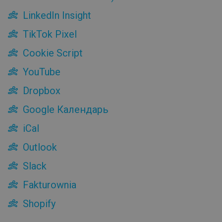
Dropbox
LinkedIn Insight
Google Календарь
iCal
TikTok Pixel
Outlook
Cookie Script
Slack
Fakturownia
YouTube
Shopify
Dropbox
Лента событий
Google Календарь
Статистика
Файлы
iCal
Приемная
Outlook
Планирование мероприятия
Автоматизация
Slack
Ребрендинг
Fakturownia
Приглашения
Встраивание
Shopify
Профиль