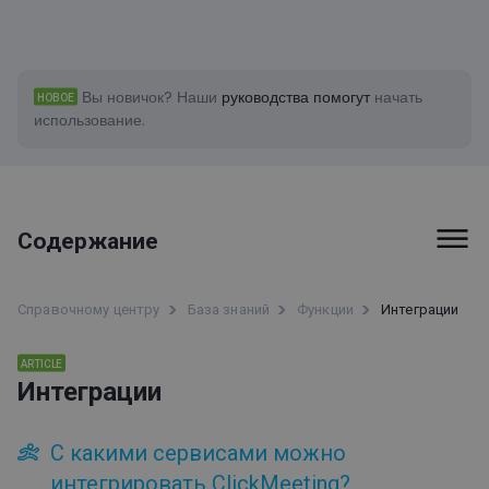
Вы новичок?
Наши
руководства помогут
начать
НОВОЕ
использование.
Содержание
Первые шаги
Справочному центру
База знаний
Функции
Интеграции
Счета-фактуры и платежи
ARTICLE
Интеграции
Функции
Информация о доступности ClickMeeting
С какими сервисами можно
Интеграции
интегрировать ClickMeeting?