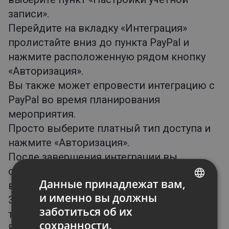
записи».
Перейдите на вкладку «Интеграция»
пролистайте вниз до пункта PayPal и
нажмите расположенную рядом кнопку
«Авторизация».
Вы также может епровести интеграцию с
PayPal во время планирования
мероприятия.
Просто выберите платный тип доступа и
нажмите «Авторизация».
После завершения интеграции вы
сможете начать принимать оплату за
Данные принадлежат вам,
ваши онлайн-мероприятия.
и именно вы должны
Завершив интеграцию, выберите платный
ENGLISH
заботиться об их
тип доступа.
FRENCH
сохранности.
Введите сумму сбора, который будет