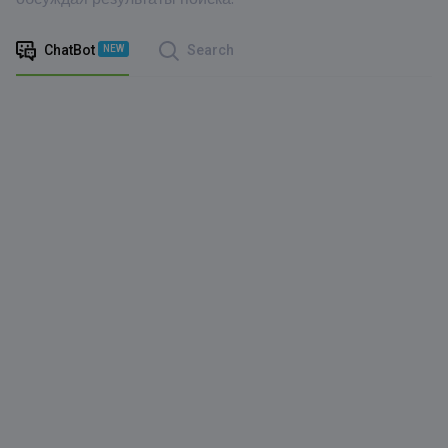
ChatBot
Search
NEW