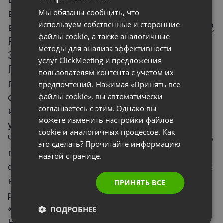
GERMAN
взиматься с участников мероприятия,
Мы обязаны сообщить, что
POLISH
используем собственные и сторонние
выберите желаемую валюту: USD, EUR, GBP,
файлы cookie, а также аналогичные
RUSSIAN
PLN или RUB.
методы для анализа эффективности
Затем нажмите «Создать и пригласить».
SPANISH
услуг ClickMeeting и предложения
После того, как вы разошлете
пользователям контента с учетом их
PORTUGUESE
приглашения участникам, они увидят
предпочтений. Нажимая «Принять все
ITALIAN
стоимость участия в своих приглашениях
файлы cookie», вы автоматически
соглашаетесь с этим. Однако вы
и получат возможность сразу оплатить
можете изменить настройки файлов
участие в мероприятии.
cookie и аналогичных процессов. Как
Чтобы просмотреть детали транзакции по
это сделать? Прочитайте информацию
платному мероприятию, найдите его в
наэтой странице.
списке на вкладке «Расписание», нажмите
кнопку «Действия», а затем —
ПРИНЯТЬ ВСЕ
расположенную рядом кнопку
«Сведения».
ПОДРОБНЕЕ
На вкладке «Платное мероприятие» вы