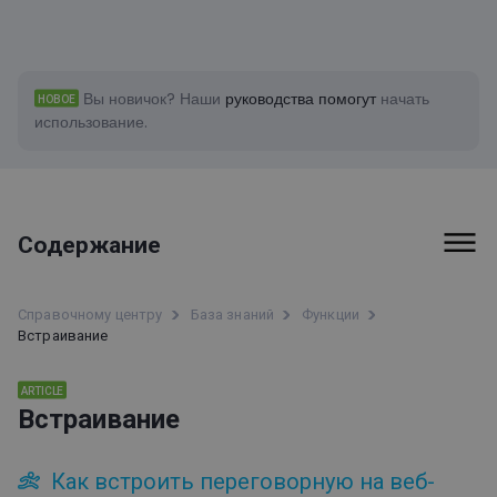
Вы новичок?
Наши
руководства помогут
начать
НОВОЕ
использование.
Содержание
Первые шаги
Справочному центру
База знаний
Функции
Встраивание
Счета-фактуры и платежи
Функции
ARTICLE
Встраивание
Информация о доступности ClickMeeting
Как встроить переговорную на веб-
Интеграции