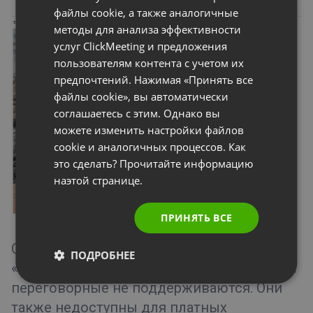
файлы cookie, а также аналогичные
RUSSIAN
методы для анализа эффективности
SPANISH
услуг ClickMeeting и предложения
пользователям контента с учетом их
PORTUGUESE
предпочтений. Нажимая «Принять все
ITALIAN
файлы cookie», вы автоматически
соглашаетесь с этим. Однако вы
можете изменить настройки файлов
cookie и аналогичных процессов. Как
это сделать? Прочитайте информацию
наэтой странице.
ПРИНЯТЬ ВСЕ
Обратите внимание, что в версии с
ПОДРОБНЕЕ
«отзывчивым» веб-дизайном встроенные
переговорные не поддерживаются. Они
также недоступны для платных