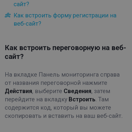
сайт?
Лента событий
Статистика
Как встроить форму регистрации на
Файлы
веб-сайт?
Приемная
Планирование мероприятия
Автоматизация
Как встроить переговорную на веб-
Ребрендинг
сайт?
Приглашения
Встраивание
На вкладке Панель мониторинга справа
Как встроить переговорную на веб-сайт?
от названия переговорной нажмите
Как встроить форму регистрации на веб-сайт?
Действия
, выберите
Сведения
, затем
Профиль
перейдите на вкладку
Встроить
. Там
Регистрация
содержится код, который вы можете
Записи
скопировать и вставить на ваш веб-сайт.
Типы мероприятий
Приемная