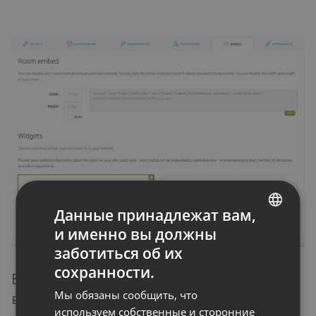
Советы и рекомендации
Данные принадлежат вам,
и именно вы должны
ENGLISH
заботиться об их
FRENCH
сохранности.
Вот пример переговорной, внедренной в
GERMAN
Мы обязаны сообщить, что
веб-страницу:
POLISH
используем собственные и сторонние