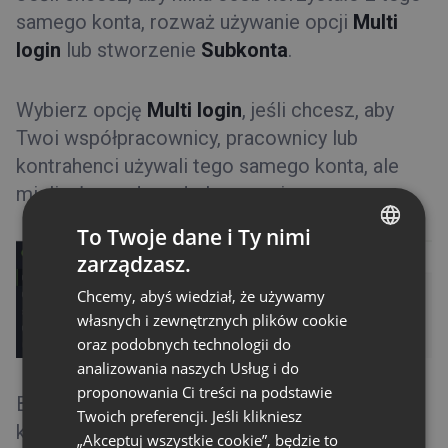
samego konta, rozważ używanie opcji
Multi
login
lub stworzenie
Subkonta
.
Wybierz opcję
Multi login
, jeśli chcesz, aby
Twoi współpracownicy, pracownicy lub
kontrahenci używali tego samego konta, ale
mieli własne dane do logowania.
To Twoje dane i Ty nimi
zarządzasz.
ENGLISH
Chcemy, abyś wiedział, że używamy
FRENCH
własnych i zewnętrznych plików cookie
GERMAN
oraz podobnych technologii do
analizowania naszych Usług i do
POLISH
proponowania Ci treści na podstawie
Będą oni mogli zalogować się do głównego
RUSSIAN
Twoich preferencji. Jeśli klikniesz
konta oraz tworzyć i organizować własne
SPANISH
„Akceptuj wszystkie cookie”, będzie to