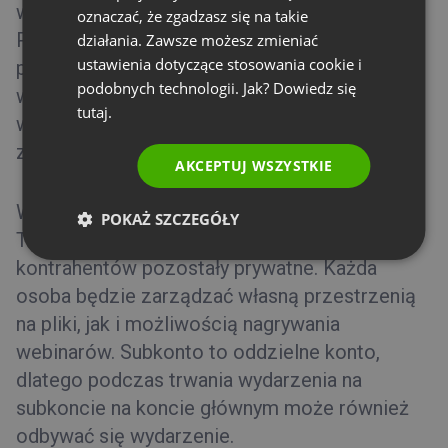
wydarzenia z poziomu Twojego konta.
oznaczać, że zgadzasz się na takie
PORTUGUESE
Pamiętaj jednak, że ta opcja zezwala na
działania. Zawsze możesz zmieniać
ITALIAN
ustawienia dotyczące stosowania cookie i
prowadzenie webinaru tylko jednej osobie
podobnych technologii. Jak? Dowiedz się
w tym samym czasie. Aby móc organizować
tutaj.
więcej wydarzeń o tej samej godzinie, rozważ
zakup dodatku
Wydarzenie równoległe
.
AKCEPTUJ WSZYSTKIE
Wybierz
Subkonto
, jeśli chcesz, aby dane
POKAŻ SZCZEGÓŁY
Twoich współpracowników, pracowników lub
kontrahentów pozostały prywatne. Każda
osoba będzie zarządzać własną przestrzenią
na pliki, jak i możliwością nagrywania
webinarów.
Subkonto to oddzielne konto,
dlatego podczas trwania wydarzenia na
subkoncie na koncie głównym może również
odbywać się wydarzenie.