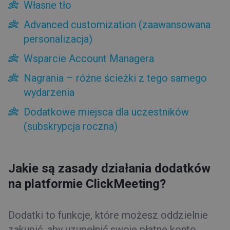
Własne tło
Nagrania – różne ścieżki z tego samego wydarzenia
Advanced customization (zaawansowana
Dodatkowe miejsca dla uczestników (subskrypcja roczna)
personalizacja)
Płatności
Zwiększenie planu
Wsparcie Account Managera
Anulowanie konta
Nagrania – różne ścieżki z tego samego
Zmniejszenie planu
wydarzenia
Dodatkowe miejsca dla uczestników
(subskrypcja roczna)
Jakie są zasady działania dodatków
na platformie ClickMeeting?
Dodatki to funkcje, które możesz oddzielnie
zakupić, aby uzupełnić swoje płatne konto.