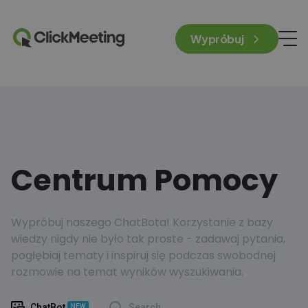
Wypróbuj
Centrum Pomocy
Wypróbuj naszego ChatBota! Korzystanie z bazy
wiedzy nigdy nie było tak proste - zadawaj pytania,
pogłębiaj tematy i inspiruj się podczas swobodnej
rozmowie na temat wyników wyszukiwania.
ChatBot
Search
NEW