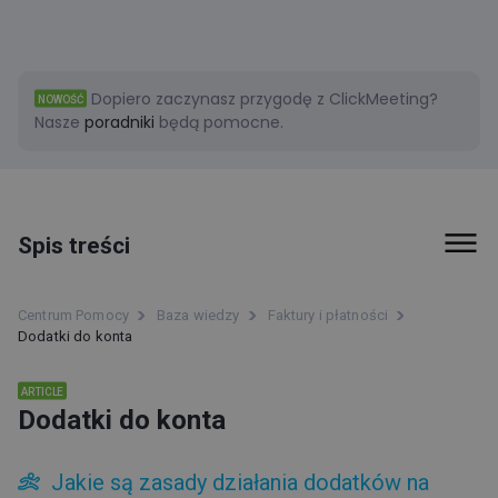
Dopiero zaczynasz przygodę z ClickMeeting?
NOWOŚĆ
Nasze
poradniki
będą pomocne.
Spis treści
Funkcje
Centrum Pomocy
Baza wiedzy
Faktury i płatności
Dodatki do konta
Typy wydarzeń
Pokój wydarzenia
ARTICLE
Dodatki do konta
Rady i wskazówki
Jakie są zasady działania dodatków na
Pierwsze kroki