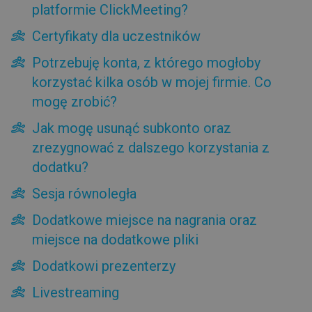
platformie ClickMeeting?
Faktury i płatności
Certyfikaty dla uczestników
Dodatki do konta
Potrzebuję konta, z którego mogłoby
korzystać kilka osób w mojej firmie. Co
Jakie są zasady działania dodatków na platformie
ClickMeeting?
mogę zrobić?
Certyfikaty dla uczestników
Jak mogę usunąć subkonto oraz
Potrzebuję konta, z którego mogłoby korzystać kilka osób
w mojej firmie. Co mogę zrobić?
zrezygnować z dalszego korzystania z
Jak mogę usunąć subkonto oraz zrezygnować z dalszego
dodatku?
korzystania z dodatku?
Sesja równoległa
Sesja równoległa
Dodatkowe miejsce na nagrania oraz miejsce na
dodatkowe pliki
Dodatkowe miejsce na nagrania oraz
Dodatkowi prezenterzy
miejsce na dodatkowe pliki
Livestreaming
Dodatkowi prezenterzy
Własne tło
Advanced customization (zaawansowana personalizacja)
Livestreaming
Wsparcie Account Managera