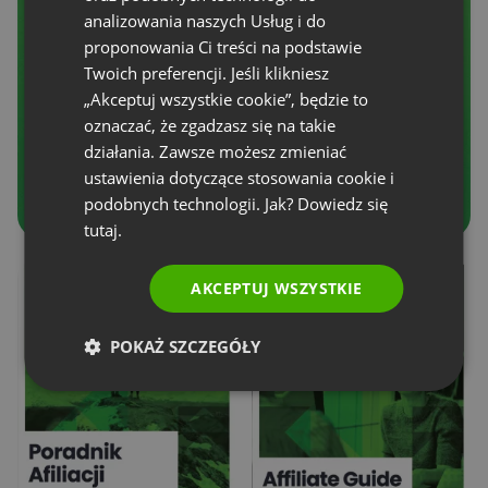
analizowania naszych Usług i do
POLISH
proponowania Ci treści na podstawie
RUSSIAN
Twoich preferencji. Jeśli klikniesz
SPANISH
„Akceptuj wszystkie cookie”, będzie to
oznaczać, że zgadzasz się na takie
PORTUGUESE
działania. Zawsze możesz zmieniać
ITALIAN
ustawienia dotyczące stosowania cookie i
podobnych technologii. Jak? Dowiedz się
tutaj.
AKCEPTUJ WSZYSTKIE
POKAŻ SZCZEGÓŁY