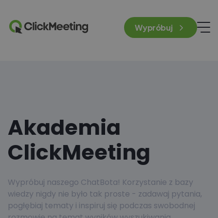
Wypróbuj
Akademia
ClickMeeting
Wypróbuj naszego ChatBota! Korzystanie z bazy
wiedzy nigdy nie było tak proste - zadawaj pytania,
pogłębiaj tematy i inspiruj się podczas swobodnej
rozmowie na temat wyników wyszukiwania.