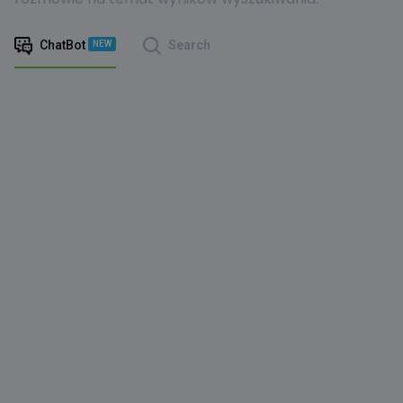
ChatBot
Search
NEW