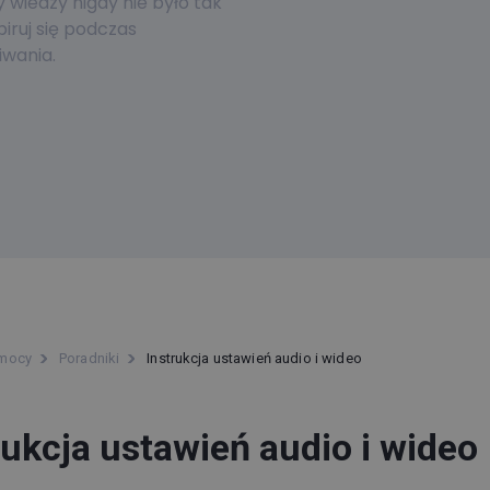
wiedzy nigdy nie było tak
piruj się podczas
wania.
omocy
Poradniki
Instrukcja ustawień audio i wideo
rukcja ustawień audio i wideo