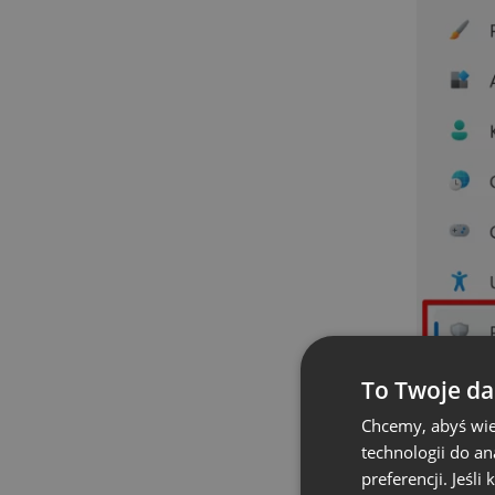
To Twoje da
Chcemy, abyś wie
technologii do a
preferencji. Jeśli