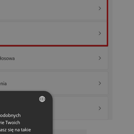
 podobnych
ENGLISH
wie Twoich
FRENCH
asz się na takie