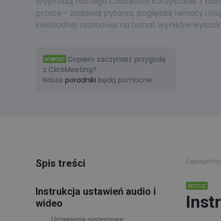
Wypróbuj naszego ChatBota! Korzystanie z bazy 
proste - zadawaj pytania, pogłębiaj tematy i ins
swobodnej rozmowie na temat wyników wyszuki
Dopiero zaczynasz przygodę
NOWOŚĆ
z ClickMeeting?
Nasze
poradniki
będą pomocne.
Spis treści
Centrum P
ARTICLE
Instrukcja ustawień audio i
Inst
wideo
Ustawienia systemowe