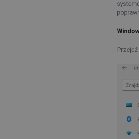
systemow
poprawni
Window
Przejdź