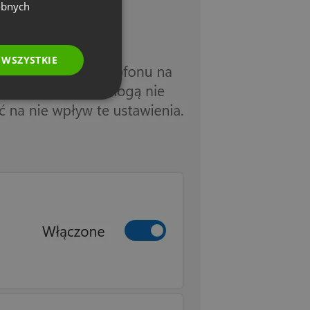
GERMAN
obnych
POLISH
RUSSIAN
 WSZYSTKIE
SPANISH
PORTUGUESE
ITALIAN